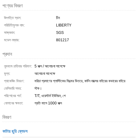
পণ্যের বিবরণ
উৎপত্তি স্থল:
চীন
পরিচিতিমুলক নাম:
LIBERTY
সাক্ষ্যদান:
SGS
মডেল নম্বার:
801217
প্রদান
ন্যূনতম চাহিদার পরিমাণ:
5 বাক্স / আলোচনা সাপেক্ষে
মূল্য:
আলোচনা সাপেক্ষে
প্যাকেজিং বিবরণ:
মরিচা প্রমাণের প্লাস্টিকের ফিল্মের ভিতরে, কার্টন বাক্সের বাইরের কভারের বাইরে
ডেলিভারি সময়:
স্টক।
পরিশোধের শর্ত:
T/T, ওয়েস্টার্ন ইউনিয়ন, পে
যোগানের ক্ষমতা:
প্রতি মাসে 1000 বাক্স
বিবরণ
কাটার ছুরি ব্লেডস