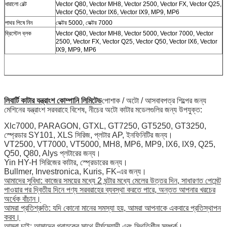
ধারালো বেল্ট
Vector Q80, Vector MH8, Vector 2500, Vector FX, Vector Q25,
Vector Q50, Vector IX6, Vector IX9, MP9, MP6
পাথর পিষে নিন
ভেক্টর 5000, ভেক্টর 7000
ব্রিস্টেল ব্লক
Vector Q80, Vector MH8, Vector 5000, Vector 7000, Vector
2500, Vector FX, Vector Q25, Vector Q50, Vector IX6, Vector
IX9, MP9, MP6
লিবার্টি কাটার যন্ত্রাংশ কোম্পানি লিমিটেড
পোশাক / অটো / আসবাবপত্র শিল্পের জন্য
মেশিনের যন্ত্রাংশ সরবরাহে বিশেষ, নীচের অটো কাটার মডেলগুলির জন্য উপযুক্ত:
Xlc7000, PARAGON, GTXL, GT7250, GT5250, GT3250,
স্প্রেডার SY101, XLS সিরিজ, প্লটার AP, ইনফিনিটির জন্য।
VT2500, VT7000, VT5000, MH8, MP6, MP9, IX6, IX9, Q25,
Q50, Q80, Alys প্লটারের জন্য।
Yin HY-H সিরিজের কাটার, স্প্রেডারের জন্য।
Bullmer, Investronica, Kuris, FK-এর জন্য।
আমাদের সুবিধা: কাজের সময়ের মধ্যে 2 ঘন্টার মধ্যে মেলের উত্তর দিন, সাধারণত পেমেন্ট
পাওয়ার পর দ্বিতীয় দিনে পণ্য সরবরাহের ব্যবস্থা করতে পারে, অন্তত আপনার খরচের
অর্ধেক বাঁচান।
আমরা প্রতিশ্রুতি: যদি কোনো মানের সমস্যা হয়, আমরা আপনাকে একবারে প্রতিস্থাপন
করব।
আমরা চাই: আমাদের গ্রাহকের সাথে দীর্ঘমেয়াদী এবং স্থিতিশীল সম্পর্ক।