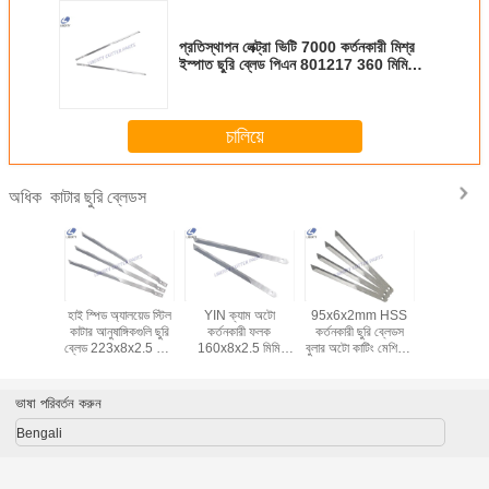
প্রতিস্থাপন লেক্ট্রা ভিটি 7000 কর্তনকারী মিশ্র
ইস্পাত ছুরি ব্লেড পিএন 801217 360 মিমি
8.5 মিমিক্স 3 মিমি
চালিয়ে
কাটার ছুরি ব্লেডস
অধিক
ছুরি ব্লেড
হাই স্পিড অ্যালয়েড স্টিল
YIN ক্যাম অটো
95x6x2mm HSS
ডাবল গর্ত কর্ত
- জেরবার
কাটার আনুষাঙ্গিকগুলি ছুরি
কর্তনকারী ফলক
কর্তনকারী ছুরি ব্লেডস
ব্লেডস, 
50 কাটিং
ব্লেড 223x8x2.5 মিমি
160x8x2.5 মিমি
বুলার অটো কাটিং মেশিনের
ল্যাক্ট্রা খুচরা
র জন্য
105935 বি
CH08-02-
জন্য উপযুক্ত
M88 MP
25W2.5H3 উচ্চ
IX9
নির্ভুলতার জন্য
ভাষা পরিবর্তন করুন
Bengali