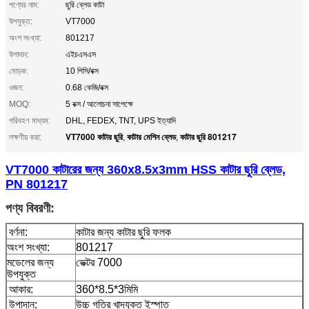
পণ্যের নাম:
ছুরি ব্লেড কাটা
উপযুক্ত:
VT7000
অংশ সংখ্যা:
801217
উপাদান:
এইচএসএস
মোড়ক:
10 পিসি/বক্স
ওজন:
0.68 কেজি/বক্স
MOQ:
5 বক্স / আলোচনা সাপেক্ষে
পরিবহণ মাধ্যম:
DHL, FEDEX, TNT, UPS ইত্যাদি
VT7000 কাটার ছুরি
কাটার মেশিন ব্লেড
কাটার ছুরি 801217
লক্ষণীয় করা:
,
,
VT7000 কাটারের জন্য 360x8.5x3mm HSS কাটার ছুরি ব্লেড,
PN 801217
পণ্য বিবরণী:
বর্ণনা:
কাটার জন্য কাটার ছুরি ফলক
অংশ সংখ্যা:
801217
মডেলের জন্য
ভেক্টর 7000
উপযুক্ত
আকার:
360*8.5*3মিমি
উপাদান:
উচ্চ গতির খাদযুক্ত ইস্পাত