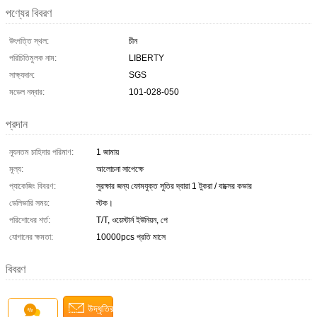
পণ্যের বিবরণ
উৎপত্তি স্থল:
চীন
পরিচিতিমুলক নাম:
LIBERTY
সাক্ষ্যদান:
SGS
মডেল নম্বার:
101-028-050
প্রদান
ন্যূনতম চাহিদার পরিমাণ:
1 জামায়
মূল্য:
আলোচনা সাপেক্ষে
প্যাকেজিং বিবরণ:
সুরক্ষার জন্য ফোমযুক্ত সুতির দ্বারা 1 টুকরা / বাক্সের কভার
ডেলিভারি সময়:
স্টক।
পরিশোধের শর্ত:
T/T, ওয়েস্টার্ন ইউনিয়ন, পে
যোগানের ক্ষমতা:
10000pcs প্রতি মাসে
বিবরণ
উদ্ধৃতির জন্য আবেদন
চ্যাট