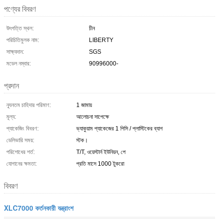
পণ্যের বিবরণ
উৎপত্তি স্থল:
চীন
পরিচিতিমুলক নাম:
LIBERTY
সাক্ষ্যদান:
SGS
মডেল নম্বার:
90996000-
প্রদান
ন্যূনতম চাহিদার পরিমাণ:
1 জামায়
মূল্য:
আলোচনা সাপেক্ষে
প্যাকেজিং বিবরণ:
ভ্যাকুয়াম প্যাকেজের 1 পিসি / প্লাস্টিকের ব্যাগ
ডেলিভারি সময়:
স্টক।
পরিশোধের শর্ত:
T/T, ওয়েস্টার্ন ইউনিয়ন, পে
যোগানের ক্ষমতা:
প্রতি মাসে 1000 টুকরো
বিবরণ
XLC7000 কর্তনকারী যন্ত্রাংশ