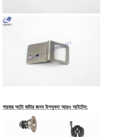
গারবার অটো কাটার জন্য উপযুক্ত আরও আইটেম: