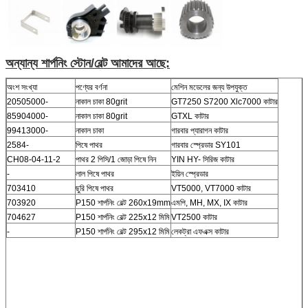
অন্যান্য শার্পনিং স্টোন/বেল্ট আমাদের আছে:
অংশ সংখ্যা
পণ্যের বর্ণনা
মেশিন মডেলের জন্য উপযুক্ত
20505000-
নাকাল চাকা 80grit
GT7250 S7200 Xlc7000 কাটার
85904000-
নাকাল চাকা 80grit
GTXL কাটার
99413000-
নাকাল চাকা
গারবার প্যারাগন কাটার
2584-
পিষে পাথর
গারবার স্প্রেডার SY101
CH08-04-11-2
পাথর 2 পিসি/1 জোড়া পিষে নিন
YIN HY- সিরিজ কাটার
-
লাল পিষে পাথর
ইয়িন স্প্রেডার
703410
ছুরি পিষে পাথর
VT5000, VT7000 কাটার
703920
P150 শার্পনিং বেল্ট 260x19mm
এমপি, MH, MX, IX কাটার
704627
P150 শার্পনিং বেল্ট 225x12 মিমি
VT2500 কাটার
-
P150 শার্পনিং বেল্ট 295x12 মিমি
লেকট্রা এফএক্স কাটার