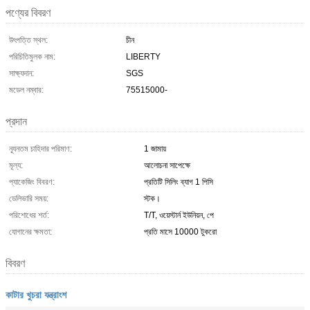
পণ্যের বিবরণ
উৎপত্তি স্থল:
চীন
পরিচিতিমুলক নাম:
LIBERTY
সাক্ষ্যদান:
SGS
মডেল নম্বার:
75515000-
প্রদান
ন্যূনতম চাহিদার পরিমাণ:
1 জামায়
মূল্য:
আলোচনা সাপেক্ষে
প্যাকেজিং বিবরণ:
প্রতিটি সিলিং ব্যাগ 1 পিসি
ডেলিভারি সময়:
স্টক।
পরিশোধের শর্ত:
T/T, ওয়েস্টার্ন ইউনিয়ন, পে
যোগানের ক্ষমতা:
প্রতি মাসে 10000 টুকরো
বিবরণ
কাটার খুচরা যন্ত্রাংশ