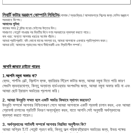
লিবার্টি কাটার যন্ত্রাংশ কোম্পানি লিমিটেড
পোশাক / স্বয়ংক্রিয় / আসবাবপত্র শিল্পের জন্য মেশিন যন্ত্রাংশ
সরবরাহে বিশেষ।
আমাদের সুবিধা:
কাজের সময় 2 ঘন্টার মধ্যে মেইলের উত্তর দিন।
সাধারণত পেমেন্ট পাওয়ার পর দ্বিতীয় দিনে পণ্য সরবরাহের ব্যবস্থা করতে পারে।
কম খরচ: অন্তত আপনার খরচের অর্ধেক বাঁচান।
আমরা প্রতিশ্রুতি: যদি কোনো মানের সমস্যা হয়, আমরা আপনাকে একবারে প্রতিস্থাপন করব।
আমরা চাই: আমাদের গ্রাহকের সাথে দীর্ঘমেয়াদী এবং স্থিতিশীল সম্পর্ক।
আপনি জানতে চাইতে পারেন:
1.
আপনি নমুনা অফার না?
ব্লেড, শার্পনিং বেল্ট, ব্রিস্টল ব্লক, ব্যারিয়ার স্ট্রিপ কাটার জন্য, আমরা নমুনা দিতে পারি কারণ
সেগুলি ব্যবহারযোগ্য, কিন্তু অন্যান্য হার্ডওয়্যার অংশগুলির জন্য, আমরা নমুনা অফার করি না এবং
আমরা ছোট ট্রায়াল অর্ডারের প্রশংসা করি।
2. আমরা উদ্ধৃতি সম্মত হলে একটি অর্ডার কিভাবে স্থাপন করবেন?
উদ্ধৃতি সম্পর্কে আপনার নিশ্চিতকরণ পেলে আমরা আপনাকে একটি প্রফর্মা চালান করব, এবং আমরা
প্রোফর্মা চালানের প্রতিটি বিবরণ অন্তর্ভুক্ত করব, যাতে আপনি সেই অনুযায়ী অর্থপ্রদানের
ব্যবস্থা করতে পারেন।
3. অর্থপ্রদানের শর্তাবলী সম্পর্কে আপনার নিয়মিত অনুশীলন কি?
আমরা অগ্রিম T/T পেমেন্ট গ্রহণ করি, কিন্তু অল্প পরিমাণ/ট্রায়াল অর্ডারের জন্য, উভয় পক্ষের