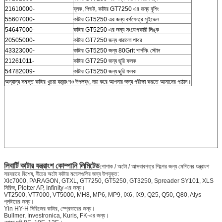
21610000-
ব্লক, পিভট, কাটার GT7250 এর জন্য বুশিং
55607000-
কাটার GT5250 এর জন্য বর্গক্ষেত্র সুইভেল
54647000-
কাটার GT5250 এর জন্য সংযোগকারী লিঙ্ক
20505000-
কাটার GT7250 জন্য ধারালো পাথর
43323000-
কাটার GT5250 জন্য 80Grit শার্পনিং স্টোন
21261011-
কাটার GT7250 জন্য ছুরি ফলক
54782009-
কাটার GT5250 জন্য ছুরি ফলক
অন্যান্য সমস্ত কাটার খুচরা যন্ত্রাংশও উপলব্ধ, দয়া করে আপনার জন্য পরীক্ষা করতে আমাদের পাঠান।
লিবার্টি কাটার যন্ত্রাংশ কোম্পানি লিমিটেড
পোশাক / অটো / আসবাবপত্র শিল্পের জন্য মেশিনের যন্ত্রাংশ
সরবরাহে বিশেষ, নীচের অটো কাটার মডেলগুলির জন্য উপযুক্ত:
Xlc7000, PARAGON, GTXL, GT7250, GT5250, GT3250, Spreader SY101, XLS
সিরিজ, Plotter AP, Infinity-এর জন্য।
VT2500, VT7000, VT5000, MH8, MP6, MP9, IX6, IX9, Q25, Q50, Q80, Alys
প্লটারের জন্য।
Yin HY-H সিরিজের কাটার, স্প্রেডারের জন্য।
Bullmer, Investronica, Kuris, FK-এর জন্য।