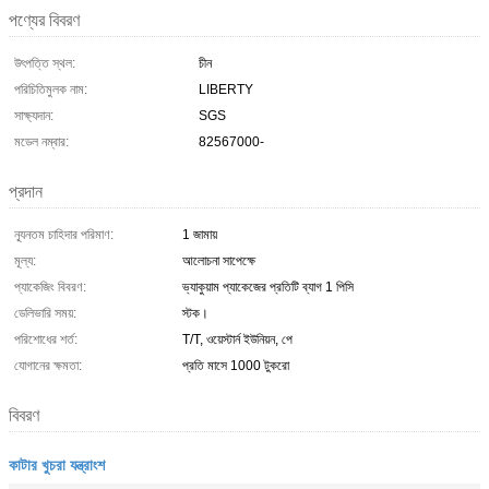
পণ্যের বিবরণ
উৎপত্তি স্থল:
চীন
পরিচিতিমুলক নাম:
LIBERTY
সাক্ষ্যদান:
SGS
মডেল নম্বার:
82567000-
প্রদান
ন্যূনতম চাহিদার পরিমাণ:
1 জামায়
মূল্য:
আলোচনা সাপেক্ষে
প্যাকেজিং বিবরণ:
ভ্যাকুয়াম প্যাকেজের প্রতিটি ব্যাগ 1 পিসি
ডেলিভারি সময়:
স্টক।
পরিশোধের শর্ত:
T/T, ওয়েস্টার্ন ইউনিয়ন, পে
যোগানের ক্ষমতা:
প্রতি মাসে 1000 টুকরো
বিবরণ
কাটার খুচরা যন্ত্রাংশ