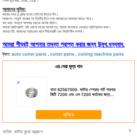
সোজা ছুরি 8E, 10E, 12E।
আমাদের সুবিধা:
কাজের সময় 2 ঘন্টার মধ্যে মেইলের উত্তর দিন।
সাধারণত পেমেন্ট পাওয়ার পর দ্বিতীয় দিনে পণ্য সরবরাহের ব্যবস্থা করতে পারে।
কম খরচ: অন্তত আপনার খরচের অর্ধেক বাঁচান।
আমরা প্রতিশ্রুতি: যদি কোনো মানের সমস্যা হয়, আমরা আপনাকে একবারে প্রতিস্থাপন করব।
আমরা চাই: আমাদের গ্রাহকের সাথে দীর্ঘমেয়াদী এবং স্থিতিশীল সম্পর্ক।
আমরা শীঘ্রই আপনার তদন্ত প্রাপ্ত করার জন্য উন্মুখ.ধন্যবাদ.
auto cutter parts
cutter parts
cutting machine parts
ট্যাগ:
,
,
এর সেরা মূল্য পান
বাতা 82567000- কাটার স্পেয়ার পার্ট গারবার
জিটি 7200 এবং এস 7200 কর্তকের জন্য
উপযুক্ত
চালিয়ে
কাটার খুচরা যন্ত্রাংশ
অধিক