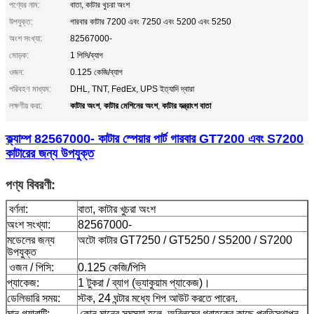
পণ্যের নাম:
বাতা, কাটার খুচরা অংশ
উপযুক্ত:
গারবার কাটার 7200 এবং 7250 এবং 5200 এবং 5250
অংশ সংখ্যা:
82567000-
মোড়ক:
1 পিসি/ব্যাগ
ওজন:
0.125 কেজি/ব্যাগ
পরিবহণ মাধ্যম:
DHL, TNT, FedEx, UPS ইত্যাদি দ্বারা
কাটার অংশ
কাটার মেশিনের অংশ
কাটার যন্ত্রাংশ বাতা
লক্ষণীয় করা:
,
,
ক্ল্যাম্প 82567000- কাটার স্পেয়ার পার্ট গারবার GT7200 এবং S7200
কাটারের জন্য উপযুক্ত
পণ্য বিবরণী:
বর্ণনা:
বাতা, কাটার খুচরা অংশ
অংশ সংখ্যা:
82567000-
মডেলের জন্য
অটো কাটার GT7250 / GT5250 / S5200 / S7200
উপযুক্ত
ওজন / পিসি:
0.125 কেজি/পিসি
প্যাকেজ:
1 টুকরা / ব্যাগ (ভ্যাকুয়াম প্যাকেজ)।
ডেলিভারি সময়:
স্টক, 24 ঘন্টার মধ্যে শিপ আউট করতে পারেন.
মান গ্যারান্টি:
কোন মানের সমস্যা হলে, অবিলম্বে গ্রাহকের কাছে প্রতিস্থাপন