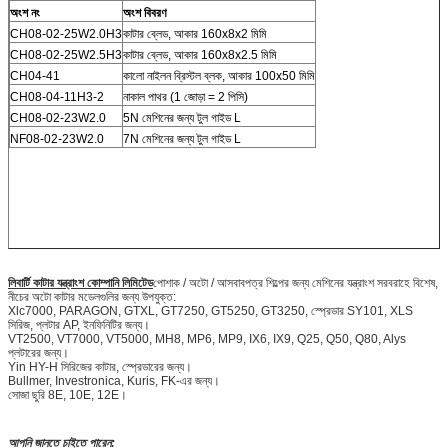
অংশ নং
অংশ বিবরণ
CH08-02-25W2.0H3
কাটার ব্লেড, আকার 160x8x2 মিমি
CH08-02-25W2.5H3
কাটার ব্লেড, আকার 160x8x2.5 মিমি
CH04-41
কালো নাইলন ব্রিস্টল ব্লক, আকার 100x50 মিমি
CH08-04-11H3-2
নাকাল পাথর (1 জোড়া = 2 পিসি)
CH08-02-23W2.0
5N মেশিনের জন্য টুল গাইড L
NF08-02-23W2.0
7N মেশিনের জন্য টুল গাইড L
লিবার্টি কাটার যন্ত্রাংশ কোম্পানি লিমিটেড
পোশাক / অটো / আসবাবপত্র শিল্পের জন্য মেশিনের যন্ত্রাংশ সরবরাহে বিশেষ,
নীচের অটো কাটার মডেলগুলির জন্য উপযুক্ত:
Xlc7000, PARAGON, GTXL, GT7250, GT5250, GT3250, স্প্রেডার SY101, XLS
সিরিজ, প্লটার AP, ইনফিনিটির জন্য।
VT2500, VT7000, VT5000, MH8, MP6, MP9, IX6, IX9, Q25, Q50, Q80, Alys
প্লটারের জন্য।
Yin HY-H সিরিজের কাটার, স্প্রেডারের জন্য।
Bullmer, Investronica, Kuris, FK-এর জন্য।
সোজা ছুরি 8E, 10E, 12E।
আপনি জানতে চাইতে পারেন: