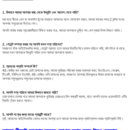
1. কিভাবে আমরা আপনার কাছ থেকে উদ্ধৃতি এবং আদেশ পেতে পারি?
দয়া করে নীচের মেল বা অনলাইন টুলের মাধ্যমে আমাদের সাথে যোগাযোগ করুন, আমরা কাজের সময় 2 ঘন্টার মধ্যে
আপনার অনুরোধের উত্তর দেব।
আপনি অর্ডার করার প্রয়োজনীয়তা নিশ্চিত করার পরে, আমরা আপনাকে চুক্তি সহ মেল দ্বারা বিশদ বিবরণ পাঠাব।
2. পেমেন্ট সম্পন্ন করার পর আপনি কখন পণ্য পাঠাবেন?
সাধারণত স্টক আইটেমগুলির জন্য, পেমেন্ট প্রাপ্ত হলে আমরা দ্বিতীয় দিনে চালান পাঠাতে পারি, যদি স্টকে না থাকে,
আমরা যখন আপনাকে উদ্ধৃতি পাঠাব তখন আমরা আপনাকে জানাব।
3. প্রসবের পদ্ধতি সম্পর্কে কি?
46 কেজির কম ওজনের ছোট চালানের জন্য, আমরা কুরিয়ার পরিষেবা দ্বারা ব্যবস্থা করব: ডিএইচএল, ফেডেক্স,
টিএনটি, ইউপিএস ইত্যাদি, 46 কেজির বেশি চালানের জন্য, সাধারণত আপনার বিমানবন্দরে বিমান চালানের মাধ্যমে বা
আপনার সমুদ্রবন্দরে সমুদ্রের চালানের মাধ্যমে।
4. আপনি পণ্য পাঠালে আমরা কিভাবে জানতে পারি?
তারা চালান তোলার পরে আমরা আপনাকে কুরিয়ার এয়ারওয়ে বিল নম্বরটি জানাব, যাতে আপনি তাদের ওয়েবসাইটে এটির
স্থিতি ট্রেস করতে পারেন।
5. আপনি পণ্যের জন্য মানের গ্যারান্টি আছে?
হ্যাঁ, আমাদের আইটেমগুলির কোনও মানের সমস্যা হলে আমরা আপনার জন্য প্রতিস্থাপন করার প্রতিশ্রুতি দিই।