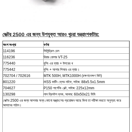
ভেক্টর 2500 এর জন্য উপযুক্ত আরও খুচরা যন্ত্রাংশ
কাটার
:
অংশ সংখ্যা
বর্ণনা
114196
সিলিন্ড্রিল রেল
116236
রিয়ার রোলার VT-25
775440
বুশিং এর ব্যাচ + উপরের খ
775442
বুশিং + আপার পিআর এর ব্যাচ।
702704 / 702616
MTK 500H, MTK1000H (রক্ষণাবেক্ষণ কিট)
801220
HSS কাটিং ব্লেড নাইফ, সাইজ: 88x5.5x1.5mm
704627
P150 শার্পেনিং বেল্ট, সাইজ: 225x12mm
130298
লাল ব্রিসটল ব্লক, আকার: 60x50x21 মিমি
ভেক্টর 2500 এর জন্য আপনার অন্য কোনো যন্ত্রাংশের প্রয়োজন আছে কিনা তা পরীক্ষা করতে অনুগ্রহ করে
আমাদের পাঠান।