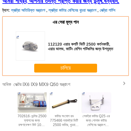
আমরা শীঘ্রই আপনার তদন্ত প্রাপ্ত করার জন্য উন্মুখ.ধন্যবাদ.
ল্যাক্ট্রা অতিরিক্ত যন্ত্রাংশ
ল্যাক্ট্রা কাটার মেশিনের খুচরা যন্ত্রাংশ
লেক্ট্রা পার্টস
ট্যাগ:
,
,
এর সেরা মূল্য পান
112120 এয়ার কলটি ভিটি 2500 কর্তনকারী,
এয়ার ভালভ, কাটিং মেশিন পার্টগুলির জন্য উপযুক্ত
চালিয়ে
ভেক্টর IX6 IX9 MX9 Q50 যন্ত্রাংশ
অধিক
 কিট 1000
702616 ভেন্টার 2500
কাটার সংযোগ রড
লেকট্রা কাটার Q25 এর
705542 ল
িকে 705690
ফ্যাশনের জন্য
775466 ল্যাকট্রা ভিটি
জন্য পোশাক কাটার
এমএইচ 8 এম
র ভেক্টর কিউ
রক্ষণাবেক্ষণ কিট 1000
2500 কাটার, খুচরা
মেশিনের যন্ত্রাংশ
মেশিনের লিঙ্ক
স্বয়ংক্রিয়
এইচ ল্যাক্ট্রা খুচরা যন্ত্রাংশ
যন্ত্রাংশের জন্য উপযুক্ত
131371 ভালভ শ্যাফ্ট
অ্যাসেমব্লির