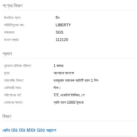
পণ্যের বিবরণ
উৎপত্তি স্থল:
চীন
পরিচিতিমুলক নাম:
LIBERTY
সাক্ষ্যদান:
SGS
মডেল নম্বার:
112120
প্রদান
ন্যূনতম চাহিদার পরিমাণ:
1 জামায়
মূল্য:
আলোচনা সাপেক্ষে
প্যাকেজিং বিবরণ:
ভ্যাকুয়াম প্যাকেজ প্রতিটি ব্যাগ 1 পিস
ডেলিভারি সময়:
স্টক।
পরিশোধের শর্ত:
T/T, ওয়েস্টার্ন ইউনিয়ন, পে
যোগানের ক্ষমতা:
প্রতি মাসে 1000 টুকরো
বিবরণ
ভেক্টর IX6 IX9 MX9 Q50 যন্ত্রাংশ