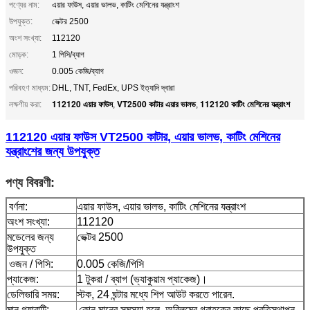
পণ্যের নাম:
এয়ার ফাউস, এয়ার ভালভ, কাটিং মেশিনের যন্ত্রাংশ
উপযুক্ত:
ভেক্টর 2500
অংশ সংখ্যা:
112120
মোড়ক:
1 পিসি/ব্যাগ
ওজন:
0.005 কেজি/ব্যাগ
পরিবহণ মাধ্যম:
DHL, TNT, FedEx, UPS ইত্যাদি দ্বারা
112120 এয়ার ফাউস
VT2500 কাটার এয়ার ভালভ
112120 কাটিং মেশিনের যন্ত্রাংশ
লক্ষণীয় করা:
,
,
112120 এয়ার ফাউস VT2500 কাটার, এয়ার ভালভ, কাটিং মেশিনের
যন্ত্রাংশের জন্য উপযুক্ত
পণ্য বিবরণী:
বর্ণনা:
এয়ার ফাউস, এয়ার ভালভ, কাটিং মেশিনের যন্ত্রাংশ
অংশ সংখ্যা:
112120
মডেলের জন্য
ভেক্টর 2500
উপযুক্ত
ওজন / পিসি:
0.005 কেজি/পিসি
প্যাকেজ:
1 টুকরা / ব্যাগ (ভ্যাকুয়াম প্যাকেজ)।
ডেলিভারি সময়:
স্টক, 24 ঘন্টার মধ্যে শিপ আউট করতে পারেন.
মান গ্যারান্টি:
কোন মানের সমস্যা হলে, অবিলম্বে গ্রাহকের কাছে প্রতিস্থাপন