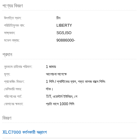
পণ্যের বিবরণ
উৎপত্তি স্থল:
চীন
পরিচিতিমুলক নাম:
LIBERTY
সাক্ষ্যদান:
SGS,ISO
মডেল নম্বার:
90886000-
প্রদান
ন্যূনতম চাহিদার পরিমাণ:
1 জামায়
মূল্য:
আলোচনা সাপেক্ষে
প্যাকেজিং বিবরণ:
1 পিসি / প্লাস্টিকের ব্যাগ, শক্ত কাগজ বাক্সে শিপিং
ডেলিভারি সময়:
স্টক।
পরিশোধের শর্ত:
T/T, ওয়েস্টার্ন ইউনিয়ন, পে
যোগানের ক্ষমতা:
প্রতি মাসে 1000 পিসি
বিবরণ
XLC7000 কর্তনকারী যন্ত্রাংশ