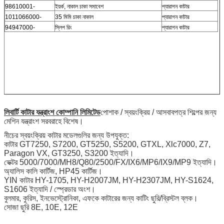
98610001-
ইয়র্ক, নাকাল চাকা সমাবেশ
প্যারাগন কাটার
1011066000-
35 মিমি চাকা নাকাল
প্যারাগন কাটার
94947000-
স্লিপ রিং
প্যারাগন কাটার
লিবার্টি কাটার যন্ত্রাংশ কোম্পানি লিমিটেড
পোশাক / স্বয়ংক্রিয় / আসবাবপত্র শিল্পের জন্য
মেশিন যন্ত্রাংশ সরবরাহে বিশেষ।
নীচের স্বয়ংক্রিয় কাটার মডেলগুলির জন্য উপযুক্ত:
কাটার GT7250, S7200, GT5250, S5200, GTXL, Xlc7000, Z7,
Paragon VX, GT3250, S3200 ইত্যাদি।
ভেক্টর 5000/7000/MH8/Q80/2500/FX/IX6/MP6/IX9/MP9 ইত্যাদি।
অ্যালিস কালি কার্টিজ, HP45 কার্টিজ।
YIN কাটার HY-1705, HY-H2007JM, HY-H2307JM, HY-S1624,
S1606 ইত্যাদি / স্প্রেডার অংশ।
বুলমার, কুরিস, ইনভেস্ট্রোনিকা, এফকে কাটারের জন্য কাটিং ছুরি/ব্রিস্টল ব্লক।
সোজা ছুরি 8E, 10E, 12E