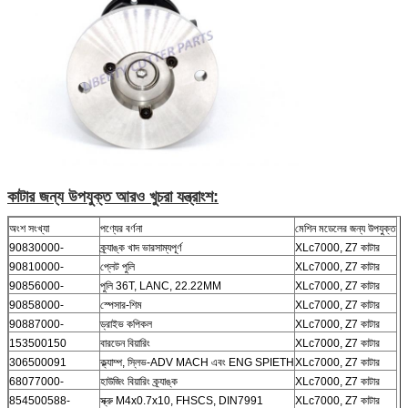
কাটার জন্য উপযুক্ত আরও খুচরা যন্ত্রাংশ:
অংশ সংখ্যা
পণ্যের বর্ণনা
মেশিন মডেলের জন্য উপযুক্ত
90830000-
ক্র্যাঙ্ক খাদ ভারসাম্যপূর্ণ
XLc7000, Z7 কাটার
90810000-
প্লেট পুলি
XLc7000, Z7 কাটার
90856000-
পুলি 36T, LANC, 22.22MM
XLc7000, Z7 কাটার
90858000-
স্পেসার-শিম
XLc7000, Z7 কাটার
90887000-
ড্রাইভ কপিকল
XLc7000, Z7 কাটার
153500150
বারডেন বিয়ারিং
XLc7000, Z7 কাটার
306500091
ক্ল্যাম্প, স্লিভ-ADV MACH এবং ENG SPIETH
XLc7000, Z7 কাটার
68077000-
হাউজিং বিয়ারিং ক্র্যাঙ্ক
XLc7000, Z7 কাটার
854500588-
স্ক্রু M4x0.7x10, FHSCS, DIN7991
XLc7000, Z7 কাটার