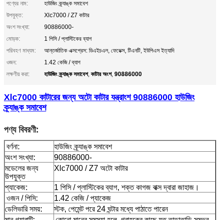
পণ্যের নাম:
হাউজিং ক্র্যাঙ্ক সমাবেশ
উপযুক্ত:
Xlc7000 / Z7 কাটার
অংশ সংখ্যা:
90886000-
মোড়ক:
1 পিসি / প্লাস্টিকের ব্যাগ
পরিবহণ মাধ্যম:
আন্তর্জাতিক এক্সপ্রেস: ডিএইচএল, ফেডেক্স, টিএনটি, ইউপিএস ইত্যাদি
ওজন:
1.42 কেজি / ব্যাগ
হাউজিং ক্র্যাঙ্ক সমাবেশ
কাটার অংশ
90886000
লক্ষণীয় করা:
,
,
Xlc7000 কাটারের জন্য অটো কাটার যন্ত্রাংশ 90886000 হাউজিং
ক্র্যাঙ্ক সমাবেশ
পণ্য বিবরণী:
বর্ণনা:
হাউজিং ক্র্যাঙ্ক সমাবেশ
অংশ সংখ্যা:
90886000-
মডেলের জন্য
Xlc7000 / Z7 অটো কাটার
উপযুক্ত
প্যাকেজ:
1 পিসি / প্লাস্টিকের ব্যাগ, শক্ত কাগজ বাক্স দ্বারা জাহাজ।
ওজন / পিসি:
1.42 কেজি / প্যাকেজ
ডেলিভারি সময়:
স্টক, পেমেন্ট পরে 24 ঘন্টার মধ্যে পাঠাতে পারেন
মান গ্যারান্টি:
কোনো মানের সমস্যা হলে, গ্রাহকের কাছে যত তাড়াতাড়ি সম্ভব