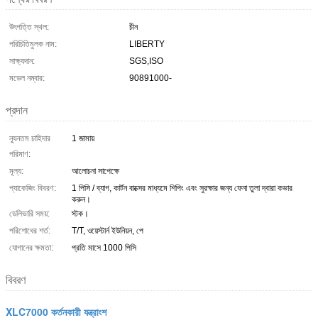
উৎপত্তি স্থল:
চীন
পরিচিতিমুলক নাম:
LIBERTY
সাক্ষ্যদান:
SGS,ISO
মডেল নম্বার:
90891000-
প্রদান
ন্যূনতম চাহিদার
1 জামায়
পরিমাণ:
মূল্য:
আলোচনা সাপেক্ষে
প্যাকেজিং বিবরণ:
1 পিসি / ব্যাগ, কার্টন বাক্সের মাধ্যমে শিপিং এবং সুরক্ষার জন্য ফেনা তুলা দ্বারা কভার
করুন।
ডেলিভারি সময়:
স্টক।
পরিশোধের শর্ত:
T/T, ওয়েস্টার্ন ইউনিয়ন, পে
যোগানের ক্ষমতা:
প্রতি মাসে 1000 পিসি
বিবরণ
XLC7000 কর্তনকারী যন্ত্রাংশ