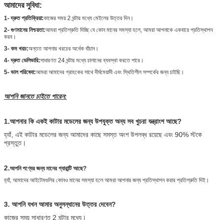
আমাদের সুবিধা:
1- দ্রুত প্রতিক্রিয়া:
কাজের সময় 2 ঘন্টার মধ্যে মেইলের উত্তর দিন।
2- গুণমানের নিশ্চয়তা:
আমরা প্রতিশ্রুতি দিচ্ছি যে কোন মানের সমস্যা হলে, আমরা আপনাকে একবারে প্রতিস্থাপন
করব।
3- কম খরচ:
অন্তত আপনার খরচের অর্ধেক বাঁচান।
4- দ্রুত ডেলিভারি:
সাধারণত 24 ঘন্টার মধ্যে চালানের ব্যবস্থা করতে পারে।
5- ভাল পরিষেবা:
আমরা আমাদের গ্রাহকের সাথে দীর্ঘমেয়াদী এবং স্থিতিশীল সম্পর্কের জন্য চাইছি।
আপনি জানতে চাইতে পারেন:
1
.আপনার কি একই কাটার মডেলের জন্য উপযুক্ত অন্য সব খুচরা যন্ত্রাংশ আছে?
হ্যাঁ, এই কাটার মডেলের জন্য আমাদের কাছে সমস্ত অংশ উপলব্ধ রয়েছে এবং 90% স্টকে
প্রস্তুত।
2.
আপনি পণ্যের জন্য মানের গ্যারান্টি আছে?
হ্যাঁ, আমাদের আইটেমগুলির কোনও মানের সমস্যা হলে আমরা আপনার জন্য প্রতিস্থাপন করার প্রতিশ্রুতি দিই।
3. আপনি যখন আমার অনুসন্ধানের উত্তর দেবেন?
কাজের সময় সাধারণত 2 ঘন্টার মধ্যে।