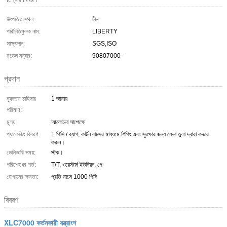
উৎপত্তি স্থল:
চীন
পরিচিতিমুলক নাম:
LIBERTY
সাক্ষ্যদান:
SGS,ISO
মডেল নম্বার:
90807000-
প্রদান
ন্যূনতম চাহিদার
1 জামায়
পরিমাণ:
মূল্য:
আলোচনা সাপেক্ষে
প্যাকেজিং বিবরণ:
1 পিসি / ব্যাগ, কার্টন বাক্সের মাধ্যমে শিপিং এবং সুরক্ষার জন্য ফেনা তুলা দ্বারা কভার
করুন।
ডেলিভারি সময়:
স্টক।
পরিশোধের শর্ত:
T/T, ওয়েস্টার্ন ইউনিয়ন, পে
যোগানের ক্ষমতা:
প্রতি মাসে 1000 পিসি
বিবরণ
XLC7000 কর্তনকারী যন্ত্রাংশ