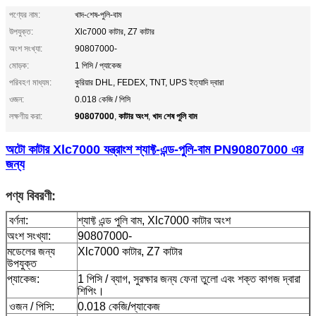
পণ্যের নাম:
খাদ-শেষ-পুলি-বাম
উপযুক্ত:
Xlc7000 কাটার, Z7 কাটার
অংশ সংখ্যা:
90807000-
মোড়ক:
1 পিসি / প্যাকেজ
পরিবহণ মাধ্যম:
কুরিয়ার DHL, FEDEX, TNT, UPS ইত্যাদি দ্বারা
ওজন:
0.018 কেজি / পিসি
90807000
কাটার অংশ
খাদ শেষ পুলি বাম
লক্ষণীয় করা:
,
,
অটো কাটার Xlc7000 যন্ত্রাংশ শ্যাফ্ট-এন্ড-পুলি-বাম PN90807000 এর
জন্য
পণ্য বিবরণী:
বর্ণনা:
শ্যাফ্ট এন্ড পুলি বাম, Xlc7000 কাটার অংশ
অংশ সংখ্যা:
90807000-
মডেলের জন্য
Xlc7000 কাটার, Z7 কাটার
উপযুক্ত
প্যাকেজ:
1 পিসি / ব্যাগ, সুরক্ষার জন্য ফেনা তুলো এবং শক্ত কাগজ দ্বারা
শিপিং।
ওজন / পিসি:
0.018 কেজি/প্যাকেজ