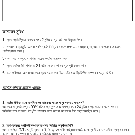
আমাদের সুবিধা:
1- দ্রুত প্রতিক্রিয়া: কাজের সময় 2 ঘন্টার মধ্যে মেইলের উত্তর দিন।
2- গুণমানের গ্যারান্টি: আমরা প্রতিশ্রুতি দিচ্ছি যে কোনও গুণমানের সমস্যা হলে, আমরা আপনাকে একবারে
প্রতিস্থাপন করব।
3- কম খরচ: অন্তত আপনার খরচের অর্ধেক সংরক্ষণ করুন।
4- দ্রুত ডেলিভারি: সাধারণত 24 ঘন্টার মধ্যে চালানের ব্যবস্থা করতে পারে।
5- ভাল পরিষেবা: আমরা আমাদের গ্রাহকের সাথে দীর্ঘমেয়াদী এবং স্থিতিশীল সম্পর্কের জন্য চাইছি।
আপনি জানতে চাইতে পারেন:
1. অর্ডার নিশ্চিত হলে আপনি কখন আমাদের কাছে পণ্য সরবরাহ করবেন?
আমাদের পণ্যগুলির প্রায় 90% স্টকে প্রস্তুত এবং অর্থপ্রদানের 24 ঘন্টার মধ্যে পাঠানো যেতে পারে।
আইটেম স্টক না হলে, উদ্ধৃতি পাঠানোর সময় আমরা আপনাকে লিড টাইম অবহিত করব।
2. অর্থপ্রদানের শর্তাবলী সম্পর্কে আপনার নিয়মিত অনুশীলন কি?
আমরা অগ্রিম T/T পেমেন্ট গ্রহণ করি, কিন্তু অল্প পরিমাণ/ট্রায়াল অর্ডারের জন্য, উভয় পক্ষের উচ্চ ব্যাঙ্ক চার্জের
কারণে আমরা পেপাল বা ওয়েস্টার্ন ইউনিয়নের মাধ্যমে পেতে চাই।