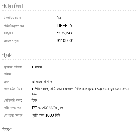
পণ্যের বিবরণ
উৎপত্তি স্থল:
চীন
পরিচিতিমুলক নাম:
LIBERTY
সাক্ষ্যদান:
SGS,ISO
মডেল নম্বার:
91109001-
প্রদান
ন্যূনতম চাহিদার
1 জামায়
পরিমাণ:
মূল্য:
আলোচনা সাপেক্ষে
প্যাকেজিং বিবরণ:
1 পিসি / ব্যাগ, কার্টন বাক্সের মাধ্যমে শিপিং এবং সুরক্ষার জন্য ফেনা তুলা দ্বারা কভার
করুন।
ডেলিভারি সময়:
স্টক।
পরিশোধের শর্ত:
T/T, ওয়েস্টার্ন ইউনিয়ন, পে
যোগানের ক্ষমতা:
প্রতি মাসে 1000 পিসি
বিবরণ