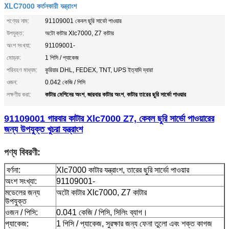
XLC7000 কর্তনকারী যন্ত্রাংশ
পণ্যের নাম:
91109001 কেবল ছুরি সার্ভো পাওয়ার
উপযুক্ত:
অটো কাটার Xlc7000, Z7 কাটার
অংশ সংখ্যা:
91109001-
মোড়ক:
1 পিসি / প্যাকেজ
পরিবহণ মাধ্যম:
কুরিয়ার DHL, FEDEX, TNT, UPS ইত্যাদি দ্বারা
ওজন:
0.042 কেজি / পিসি
কাটার মেশিনের অংশ
জারবার কাটার অংশ
কাটার তারের ছুরি সার্ভো পাওয়ার
লক্ষণীয় করা:
,
,
91109001 গারবার কাটার Xlc7000 Z7, কেবল ছুরি সার্ভো পাওয়ারের
জন্য উপযুক্ত খুচরা যন্ত্রাংশ
পণ্য বিবরণী:
বর্ণনা:
Xlc7000 কাটার যন্ত্রাংশ, তারের ছুরি সার্ভো পাওয়ার
অংশ সংখ্যা:
91109001-
মডেলের জন্য
অটো কাটার Xlc7000, Z7 কাটার
উপযুক্ত
ওজন / পিসি:
0.041 কেজি / পিসি, সিলিং ব্যাগ।
প্যাকেজ:
1 পিসি / প্যাকেজ, সুরক্ষার জন্য ফেনা তুলো এবং শক্ত কাগজ