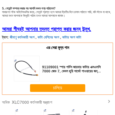
5. পেমেন্ট সম্পন্ন করার পর আপনি কখন পণ্য পাঠাবেন?
সাধারণত স্টক আইটেমগুলির জন্য, পেমেন্ট প্রাপ্ত হলে আমরা দ্বিতীয় দিনে চালান পাঠাতে পারি, যদি স্টকে না থাকে,
আমরা যখন আপনাকে উদ্ধৃতি পাঠাব তখন আমরা আপনাকে জানাব।
আমরা শীঘ্রই আপনার তদন্ত প্রাপ্ত করার জন্য উন্মুখ.
জীবাণু কর্তনকারী অংশ
কাটা মেশিনের অংশ
কাটার অংশ কাটা
ট্যাগ:
,
,
এর সেরা মূল্য পান
91109001 স্পার পার্টস জারবার কাটার এক্সএলসি
7000 জেড 7, কেবল ছুরি সার্ভো পাওয়ারের জন্য
উপযুক্ত
চালিয়ে
XLC7000 কর্তনকারী যন্ত্রাংশ
অধিক