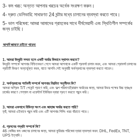
3- কম খরচ: অন্তত আপনার খরচের অর্ধেক সংরক্ষণ করুন।
4- দ্রুত ডেলিভারি: সাধারণত 24 ঘন্টার মধ্যে চালানের ব্যবস্থা করতে পারে।
5- ভাল পরিষেবা: আমরা আমাদের গ্রাহকের সাথে দীর্ঘমেয়াদী এবং স্থিতিশীল সম্পর্কের
জন্য চাইছি।
আপনি জানতে চাইতে পারেন:
1. আমরা উদ্ধৃতি সম্মত হলে একটি অর্ডার কিভাবে স্থাপন করতে?
উদ্ধৃতি সম্পর্কে আপনার নিশ্চিতকরণ পেলে আমরা আপনাকে একটি প্রফর্মা চালান করব, এবং আমরা প্রোফর্মা চালানের
প্রতিটি বিবরণ অন্তর্ভুক্ত করব, যাতে আপনি সেই অনুযায়ী অর্থপ্রদানের ব্যবস্থা করতে পারেন।
2. অর্থপ্রদানের শর্তাবলী সম্পর্কে আপনার নিয়মিত অনুশীলন কি?
আমরা অগ্রিম T/T পেমেন্ট গ্রহণ করি, এবং অল্প পরিমাণ/ট্রায়াল অর্ডারের জন্য, আমরা উভয় পক্ষের উচ্চ ব্যাঙ্ক
চার্জের কারণে পেপ্যাল ​​বা ওয়েস্টার্ন ইউনিয়ন দ্বারা গ্রহণ করতে পছন্দ করি।
3. আমরা একসাথে বিভিন্ন অংশ এবং জাহাজ অর্ডার করতে পারি?
হ্যাঁ, আমরা এইভাবে পছন্দ করি এবং এটি আপনার শিপিং খরচ বাঁচাতে পারে।
4. প্রসবের পদ্ধতি সম্পর্কে কি?
46 কেজির কম ওজনের চালানের জন্য, আমরা কুরিয়ার পরিষেবা দ্বারা ব্যবস্থা করব: DHL, FedEx, TNT,
UPS ইত্যাদি।