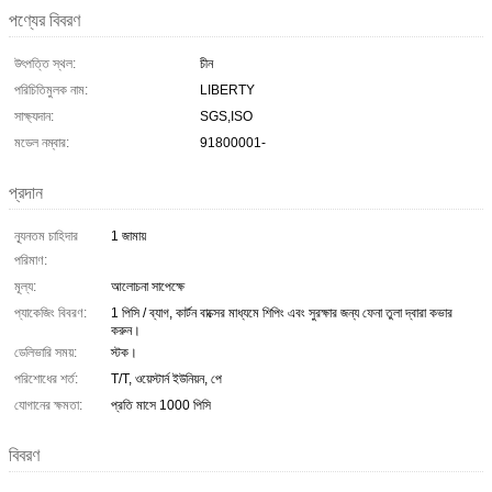
পণ্যের বিবরণ
উৎপত্তি স্থল:
চীন
পরিচিতিমুলক নাম:
LIBERTY
সাক্ষ্যদান:
SGS,ISO
মডেল নম্বার:
91800001-
প্রদান
ন্যূনতম চাহিদার
1 জামায়
পরিমাণ:
মূল্য:
আলোচনা সাপেক্ষে
প্যাকেজিং বিবরণ:
1 পিসি / ব্যাগ, কার্টন বাক্সের মাধ্যমে শিপিং এবং সুরক্ষার জন্য ফেনা তুলা দ্বারা কভার
করুন।
ডেলিভারি সময়:
স্টক।
পরিশোধের শর্ত:
T/T, ওয়েস্টার্ন ইউনিয়ন, পে
যোগানের ক্ষমতা:
প্রতি মাসে 1000 পিসি
বিবরণ