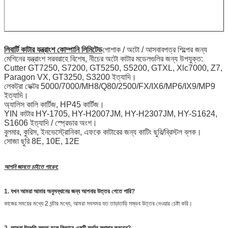
লিবার্টি কাটার যন্ত্রাংশ কোম্পানি লিমিটেড
পোশাক / অটো / আসবাবপত্র শিল্পের জন্য
মেশিনের যন্ত্রাংশ সরবরাহে বিশেষ, নীচের অটো কাটার মডেলগুলির জন্য উপযুক্ত:
Cutter GT7250, S7200, GT5250, S5200, GTXL, Xlc7000, Z7,
Paragon VX, GT3250, S3200 ইত্যাদি।
লেকট্রা ভেক্টর 5000/7000/MH8/Q80/2500/FX/IX6/MP6/IX9/MP9
ইত্যাদি।
অ্যালিস কালি কার্টিজ, HP45 কার্টিজ।
YIN কাটার HY-1705, HY-H2007JM, HY-H2307JM, HY-S1624,
S1606 ইত্যাদি / স্প্রেডার অংশ।
বুলমার, কুরিস, ইনভেস্ট্রোনিকা, এফকে কাটারের জন্য কাটিং ছুরি/ব্রিস্টল ব্লক।
সোজা ছুরি 8E, 10E, 12E
আপনি জানতে চাইতে পারেন:
1. যখন আমরা আমার অনুসন্ধানের জন্য আপনার উত্তর পেতে পারি?
কাজের সময়ের মধ্যে 2 ঘন্টার মধ্যে, আমরা সবসময় যত তাড়াতাড়ি সম্ভব উত্তর দেওয়ার চেষ্টা করি।