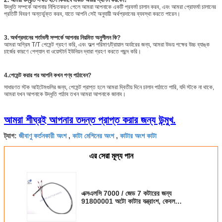
2. আমরা উদ্ধৃতি সম্মত হলে কিভাবে একটি অর্ডার স্থাপন করবেন?
উদ্ধৃতি সম্পর্কে আপনার নিশ্চিতকরণ পেলে আমরা আপনাকে একটি প্রফর্মা চালান করব, এবং আমরা প্রোফর্মা চালানের
প্রতিটি বিবরণ অন্তর্ভুক্ত করব, যাতে আপনি সেই অনুযায়ী অর্থপ্রদানের ব্যবস্থা করতে পারেন।
3. অর্থপ্রদানের শর্তাবলী সম্পর্কে আপনার নিয়মিত অনুশীলন কি?
আমরা অগ্রিম T/T পেমেন্ট গ্রহণ করি, এবং অল্প পরিমাণ/ট্রায়াল অর্ডারের জন্য, আমরা উভয় পক্ষের উচ্চ ব্যাঙ্ক
চার্জের কারণে পেপ্যাল ​​বা ওয়েস্টার্ন ইউনিয়ন দ্বারা গ্রহণ করতে পছন্দ করি।
4
.
পেমেন্ট করার পর আপনি কখন পণ্য পাঠাবেন?
সাধারণত স্টক আইটেমগুলির জন্য, পেমেন্ট প্রাপ্ত হলে আমরা দ্বিতীয় দিনে চালান পাঠাতে পারি, যদি স্টকে না থাকে,
আমরা যখন আপনাকে উদ্ধৃতি পাঠাব তখন আমরা আপনাকে জানাব।
আমরা শীঘ্রই আপনার তদন্ত প্রাপ্ত করার জন্য উন্মুখ.
জীবাণু কর্তনকারী অংশ
কাটা মেশিনের অংশ
কাটার অংশ কাটা
ট্যাগ:
,
,
এর সেরা মূল্য পান
এক্সএলসি 7000 / জেড 7 কটারের জন্য
91800001 অটো কাটার যন্ত্রাংশ, কেবল
হার্ডওয়্যার কেআই