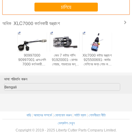
চালিয়ে
XLC7000 কর্তনকারী যন্ত্রাংশ
অধিক
কর্তনকারী
90997000
জেড 7 কাটার পার্টস
Xlc7000 কাটার যন্ত্রাংশ
প্রতিস্থাপন XLC7000
5000 এক্স
90997001 এক্সএলসি
91920001- রোলার
925500691- জার্বার
কর্তনকারী যন্ত্
স সার্ভো মোটর
7000 কর্তনকারী
লোয়ার, গারবারের জন্য
মেশিনের জন্য লোড করা
স্কোয়ার স
ও T730-
অংশগুলির জন্য
খুচরা যন্ত্রাংশ Guide
প্রতিরক্ষামূলক গার্ড স্প্রিং
91002
EL8
অ্যাসেমব্লিং ছুরি ড্রাইভটি
স্যুইচ করুন
অন্তর্ভুক্ত
ভাষা পরিবর্তন করুন
Bengali
বাড়ি
|
আমাদের সম্পর্কে
|
যোগাযোগ করুন
|
সাইট ম্যাপ
|
গোপনীয়তা নীতি
ডেস্কটপ দেখুন
Copyright © 2019 - 2025 Liberty Cutter Parts Company Limited.