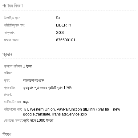
পণ্যের বিবরণ
উৎপত্তি স্থল:
চীন
পরিচিতিমুলক নাম:
LIBERTY
সাক্ষ্যদান:
SGS
মডেল নম্বার:
676500101-
প্রদান
ন্যূনতম চাহিদার
1 টুকরা
পরিমাণ:
মূল্য:
আলোচনা সাপেক্ষে
প্যাকেজিং
ভ্যাকুয়াম প্যাকেজের প্রতিটি ব্যাগ 1 পিসি
বিবরণ:
ডেলিভারি সময়:
মজুদ
পরিশোধের শর্ত:
T/T, Western Union, PayPalfunction gtElInit() {var lib = new
google.translate.TranslateService();lib
যোগানের ক্ষমতা:
প্রতি মাসে 1000 টুকরো
বিবরণ