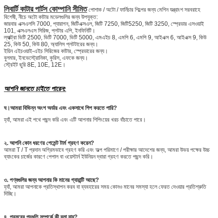
লিবার্টি কাটার পার্টস কোম্পানি সীমিত
পোশাক / অটো / ফার্নিচার শিল্পের জন্য মেশিন যন্ত্রাংশ সরবরাহে
বিশেষী, নীচে অটো কাটার মডেলগুলির জন্য উপযুক্ত:
জারবার এক্সএলসি 7000, প্যারাগন, জিটিএক্সএল, জিটি 7250, জিটি5250, জিটি 3250, স্প্রেডার এসওয়াই
101, এক্সএলএস সিরিজ, প্লটার এপি, ইনফিনিটি।
ল্যাক্ট্রা ভিটি 2500, ভিটি 7000, ভিটি 5000, এমএইচ 8, এমপি 6, এমপি 9, আইএক্স 6, আইএক্স 9, কিউ
25, কিউ 50, কিউ 80, অ্যালিস প্লটটারের জন্য।
ইয়িন এইচওয়াই-এইচ সিরিজের কাটার, স্প্রেডারের জন্য।
বুলমার, ইনভেস্ট্রোনিকা, কুরিস, এফকে জন্য।
স্ট্রেইট ছুরি 8E, 10E, 12E।
আপনি জানতে চাইতে পারেন:
ঘ।
আমরা বিভিন্ন অংশ অর্ডার এবং একসাথে শিপ করতে পারি?
হ্যাঁ, আমরা এই পথে পছন্দ করি এবং এটি আপনার শিপিংয়ের খরচ বাঁচাতে পারে।
২. আপনি কোন ধরণের পেমেন্ট টার্ম গ্রহণ করেন?
আমরা T / T প্রদান অগ্রিমভাবে গ্রহণ করি এবং অল্প পরিমাণে / পরীক্ষার আদেশের জন্য, আমরা উভয় পক্ষের উচ্চ
ব্যাংকের চার্জের কারণে পেপাল বা ওয়েস্টার্ন ইউনিয়ন দ্বারা গ্রহণ করতে পছন্দ করি।
৩. পণ্যগুলির জন্য আপনার কি মানের গ্যারান্টি আছে?
হ্যাঁ, আমরা আপনাকে প্রতিস্থাপন করব বা ব্যবহারের সময় কোনও মানের সমস্যা হলে ফেরত দেওয়ার প্রতিশ্রুতি
দিচ্ছি।
৪. প্রসবের পদ্ধতি সম্পর্কে কী বলা যায়?