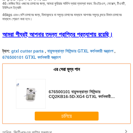
46 কেজির নিচে ওজনের চালানের জন্য, আমরা কুরিয়ার সার্ভিস দ্বারা ব্যবস্থা করব: ডিএইচএল, ফেডেক্স, টিএনটি,
ইউপিএস ইত্যাদি
46kgs এরও বেশি চালানের জন্য, বিমানবন্দরে বা সমুদ্র চালানের মাধ্যমে আপনার সমুদ্র বন্দরে বিমান চালানের
মাধ্যমে প্রেরণ করা হবে।
আমরা শীঘ্রই আপনার তদন্ত প্রাপ্তির প্রত্যাশায় রয়েছি।
gtxl cutter parts
বায়ুসংক্রান্ত সিলিন্ডার GTXL কর্তনকারী যন্ত্রাংশ
ট্যাগ:
,
,
676500101 GTXL কর্তনকারী যন্ত্রাংশ
এর সেরা মূল্য পান
676500101 বায়ুসংক্রান্ত সিলিন্ডার
CQ2KB16-5D-XG4 GTXL কর্তনকারী
যন্ত্রাংশ
চালিয়ে
জিটিএক্সএল কাটার যন্ত্রাংশ
অধিক