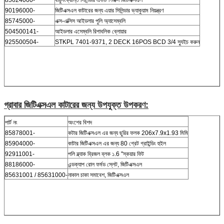
85624000-
বায়ুসংক্রান্ত সিলিন্ডার এফটি পিএক্স জিটিএক্সএল
90196000-
জিটিএক্সএল কাটারের জন্য এয়ার সিলিন্ডার ভ্যাকুয়াম নিয়ন্ত্রণ
85745000-
এক্স-এক্সিস আইডলার পুলি অ্যাসেম্বলি
504500141-
আইডলার এসেম্বলি রিপাবলিক ব্লোয়ার
925500504-
STKPL 7401-9371, 2 DECK 16POS BCD 3/4 স্যুইচ করুন
গ্রাবার জিটিএক্সএল কাটারের জন্য উপযুক্ত উপকরণ:
পার্ট নং
অংশের বিশদ
85878001-
কটার জিটিএক্সএল এর জন্য ছুরির ফলক 206x7.9x1.93 মিমি
85904000-
কাটার জিটিএক্সএল এর জন্য 80 গ্রেট গ্রাইন্ডিং হুইল
92911001-
পলি ব্ল্যাক ব্রিজল ব্লক ১.6 "স্কয়ার ফিট
88186000-
এন্ডক্যাপ রোল ফর্মড স্লেট, জিটিএক্সএল
85631001 / 85631000-
নাকাল চাকা সমাবেশ, জিটিএক্সএল