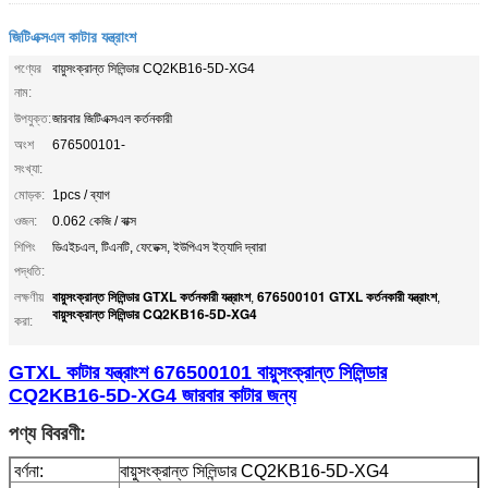
জিটিএক্সএল কাটার যন্ত্রাংশ
পণ্যের
বায়ুসংক্রান্ত সিলিন্ডার CQ2KB16-5D-XG4
নাম:
উপযুক্ত:
জারবার জিটিএক্সএল কর্তনকারী
অংশ
676500101-
সংখ্যা:
মোড়ক:
1pcs / ব্যাগ
ওজন:
0.062 কেজি / বাক্স
শিপিং
ডিএইচএল, টিএনটি, ফেডেক্স, ইউপিএস ইত্যাদি দ্বারা
পদ্ধতি:
বায়ুসংক্রান্ত সিলিন্ডার GTXL কর্তনকারী যন্ত্রাংশ
676500101 GTXL কর্তনকারী যন্ত্রাংশ
লক্ষণীয়
,
,
বায়ুসংক্রান্ত সিলিন্ডার CQ2KB16-5D-XG4
করা:
GTXL কাটার যন্ত্রাংশ 676500101 বায়ুসংক্রান্ত সিলিন্ডার
CQ2KB16-5D-XG4 জারবার কাটার জন্য
পণ্য বিবরণী:
বর্ণনা:
বায়ুসংক্রান্ত সিলিন্ডার CQ2KB16-5D-XG4