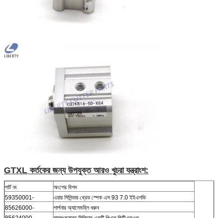
GTXL কর্তকের জন্য উপযুক্ত আরও খুচরা যন্ত্রাংশ:
পার্ট নং
অংশের বিশদ
59350001-
এয়ার সিলিন্ডার থ্রেড স্পেক এস 93 7.0 ইইএলভি
85626000-
শার্পনার অ্যাসেমব্লি ধরুন