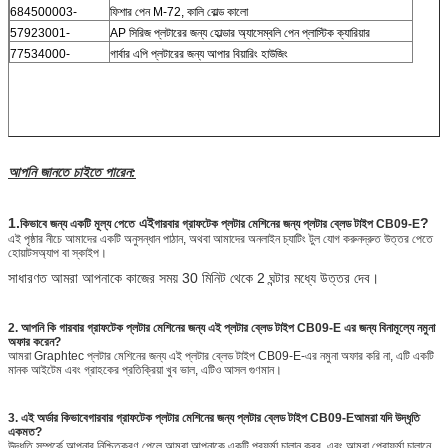
684500003-
ফিশার পেন M-72, কালি বোল্ড কালো
57923001-
AP সিরিজ প্লটারের জন্য হোল্ডার অ্যাসেম্বলি পেন প্লাস্টিক ক্যারিয়ার
77534000-
গার্বার এপি প্লটারের জন্য আপার বিয়ারিং হাউজিং
আপনি জানতে চাইতে পারেন:
1.
এই
?
কিভাবে
জন্য একটি মূল্য পেতে
গারবার গ্রাফটেক প্লটার মেশিনের জন্য প্লটার ব্লেড টাইপ CB09-E
এই পৃষ্ঠার নীচে আমাদের একটি অনুসন্ধান পাঠান, অথবা আমাদের অনলাইন চ্যাটিং টুল যোগ করুন
দ্রুত উত্তর পেতে
হোয়াটসঅ্যাপ বা স্কাইপ।
সাধারণত আমরা আপনাকে কাজের সময় 30 মিনিট থেকে 2 ঘন্টার মধ্যে উত্তর দেব।
2. আপনি কি গারবার গ্রাফটেক প্লটার মেশিনের জন্য এই প্লটার ব্লেড টাইপ CB09-E এর জন্য বিনামূল্যে নমুনা
অফার করেন?
আমরা Graphtec প্লটার মেশিনের জন্য এই প্লটার ব্লেড টাইপ CB09-E-এর নমুনা অফার করি না, এটি একটি
মানক আইটেম এবং গ্রাহকের প্রতিক্রিয়া খুব ভাল, এটিও আসল গুণমান।
3.
এই অর্ডার কিভাবে
গারবার গ্রাফটেক প্লটার মেশিনের জন্য প্লটার ব্লেড টাইপ CB09-E
আমরা যদি উদ্ধৃতি
একমত?
উদ্ধৃতি সম্পর্কে আপনার নিশ্চিতকরণ পেলে আমরা আপনাকে একটি প্রফর্মা চালান করব, এবং আমরা প্রোফর্মা চালানে