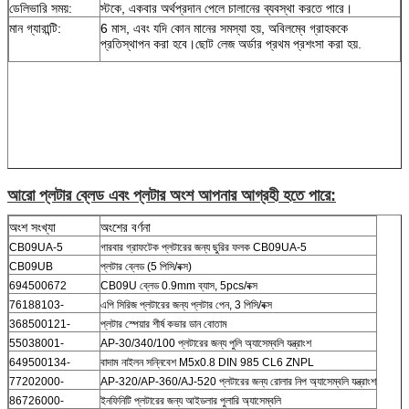
ডেলিভারি সময়:
স্টকে, একবার অর্থপ্রদান পেলে চালানের ব্যবস্থা করতে পারে।
মান গ্যারান্টি:
6 মাস, এবং যদি কোন মানের সমস্যা হয়, অবিলম্বে গ্রাহককে
প্রতিস্থাপন করা হবে।ছোট লেজ অর্ডার প্রথম প্রশংসা করা হয়.
আরো প্লটার ব্লেড এবং প্লটার অংশ আপনার আগ্রহী হতে পারে:
অংশ সংখ্যা
অংশের বর্ণনা
CB09UA-5
গারবার গ্রাফটেক প্লটারের জন্য ছুরির ফলক CB09UA-5
CB09UB
প্লটার ব্লেড (5 পিসি/বক্স)
694500672
CB09U ব্লেড 0.9mm ব্যাস, 5pcs/বক্স
76188103-
এপি সিরিজ প্লটারের জন্য প্লটার পেন, 3 পিসি/বক্স
368500121-
প্লটার স্পেয়ার শীর্ষ কভার ডান বোতাম
55038001-
AP-30/340/100 প্লটারের জন্য পুলি অ্যাসেম্বলি যন্ত্রাংশ
649500134-
বাদাম নাইলন সন্নিবেশ M5x0.8 DIN 985 CL6 ZNPL
77202000-
AP-320/AP-360/AJ-520 প্লটারের জন্য রোলার নিপ অ্যাসেম্বলি যন্ত্রাংশ
86726000-
ইনফিনিটি প্লটারের জন্য আইডলার পুলারি অ্যাসেম্বলি