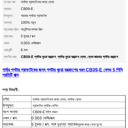
পণ্যের নাম:
প্লটার গ্রাফটেকের জন্য ব্লেড
প্রকার::
CB09-E
উপযুক্ত::
গারবার প্লটার গ্রাফটেক
অবস্থা:
100% নতুন
প্রযোজ্য শিল্প::
গার্মেন্টস/পোশাক শিল্প
প্যাকেজ:
5 টুকরা / বক্স
ওজন:
0.003 কেজি/বক্স
ওয়ারেন্টি:
6 মাস
CB09-E প্লটার খুচরা যন্ত্রাংশ
প্লটার খুচরা যন্ত্রাংশ ব্লেড
ব্লেড জারবার প্লটার যন্ত্রাংশ
লক্ষণীয় করা:
,
,
গার্বার প্লটার গ্রাফটেকের জন্য প্লটার খুচরা যন্ত্রাংশের ধরন CB09-E ব্লেড 5 পিসি
প্রতিটি বাক্স
পণ্য বিবরণী:
বর্ণনা:
প্লটার গ্রাফটেকের জন্য ব্লেড, প্লটার ব্লেড
উপযুক্ত:
গ্রাফটেক প্লটার মেশিন
অংশ সংখ্যা:
CB09-E টাইপ করুন
ওজন / বক্স:
0.003 কেজি/বক্স
প্যাকেজ:
5 টুকরা / বক্স, সঙ্গে চূড়ান্ত প্যাকেজ
সুরক্ষা জন্য ফেনা তুলো.