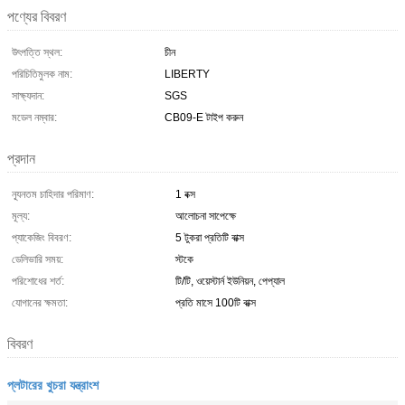
পণ্যের বিবরণ
উৎপত্তি স্থল:
চীন
পরিচিতিমুলক নাম:
LIBERTY
সাক্ষ্যদান:
SGS
মডেল নম্বার:
CB09-E টাইপ করুন
প্রদান
ন্যূনতম চাহিদার পরিমাণ:
1 বক্স
মূল্য:
আলোচনা সাপেক্ষে
প্যাকেজিং বিবরণ:
5 টুকরা প্রতিটি বাক্স
ডেলিভারি সময়:
স্টকে
পরিশোধের শর্ত:
টি/টি, ওয়েস্টার্ন ইউনিয়ন, পেপ্যাল
যোগানের ক্ষমতা:
প্রতি মাসে 100টি বাক্স
বিবরণ
প্লটারের খুচরা যন্ত্রাংশ