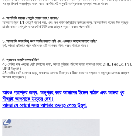
সমস্ত বিবরণ অন্তর্ভুক্ত করব, যাতে আপনি সেই অনুযায়ী অর্থপ্রদানের ব্যবস্থা করতে পারেন।
4. আপনি কি ধরনের পেমেন্ট মেয়াদ গ্রহণ করেন?
আমরা অগ্রিম T/T পেমেন্ট গ্রহণ করি, এবং অল্প পরিমাণ/ট্রায়াল অর্ডারের জন্য, আমরা উভয় পক্ষের উচ্চ ব্যাঙ্ক
চার্জের কারণে পেপ্যাল ​​বা ওয়েস্টার্ন ইউনিয়নের মাধ্যমে গ্রহণ করতে পছন্দ করি।
5. আমরা কি অন্য কিছু অংশ অর্ডার করতে পারি এবং একসাথে জাহাজ চালাতে পারি?
হ্যাঁ, আমরা এইভাবে পছন্দ করি এবং এটি আপনার শিপিং খরচও বাঁচাতে পারে।
6. প্রসবের পদ্ধতি সম্পর্কে কি?
46 কেজির কম ওজনের ছোট চালানের জন্য, আমরা কুরিয়ার পরিষেবা দ্বারা ব্যবস্থা করব: DHL, FedEx, TNT,
UPS ইত্যাদি।
46 কেজির বেশি চালানের জন্য, সাধারণত আপনার বিমানবন্দরে বিমান চালানের মাধ্যমে বা সমুদ্রের চালানের মাধ্যমে
আপনার সমুদ্রবন্দরে।
আরও প্রশ্নের জন্য, অনুগ্রহ করে আমাদের ইমেল পাঠান এবং আমরা খুব
শীঘ্রই আপনাকে উত্তর দেব।
আমরা যে কোনো সময় আপনার তদন্ত পেতে উন্মুখ.