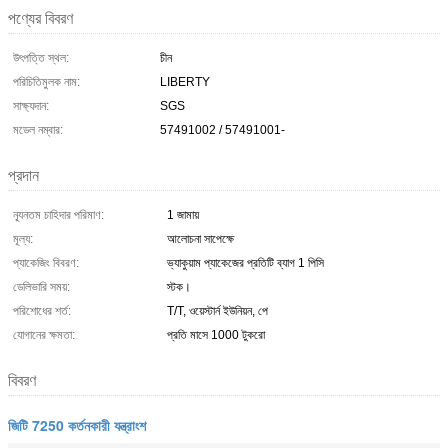
পণ্যের বিবরণ
উৎপত্তি স্থল:
চীন
পরিচিতিমুলক নাম:
LIBERTY
সাক্ষ্যদান:
SGS
মডেল নম্বার:
57491002 / 57491001-
প্রদান
ন্যূনতম চাহিদার পরিমাণ:
1 জামায়
মূল্য:
আলোচনা সাপেক্ষে
প্যাকেজিং বিবরণ:
ভ্যাকুয়াম প্যাকেজের প্রতিটি ব্যাগ 1 পিসি
ডেলিভারি সময়:
স্টক।
পরিশোধের শর্ত:
T/T, ওয়েস্টার্ন ইউনিয়ন, পে
যোগানের ক্ষমতা:
প্রতি মাসে 1000 টুকরো
বিবরণ
জিটি 7250 কর্তনকারী যন্ত্রাংশ