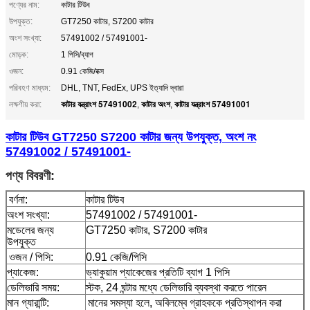
পণ্যের নাম:
কাটার টিউব
উপযুক্ত:
GT7250 কাটার, S7200 কাটার
অংশ সংখ্যা:
57491002 / 57491001-
মোড়ক:
1 পিসি/ব্যাগ
ওজন:
0.91 কেজি/বক্স
পরিবহণ মাধ্যম:
DHL, TNT, FedEx, UPS ইত্যাদি দ্বারা
কাটার যন্ত্রাংশ 57491002
কাটার অংশ
কাটার যন্ত্রাংশ 57491001
লক্ষণীয় করা:
,
,
কাটার টিউব GT7250 S7200 কাটার জন্য উপযুক্ত, অংশ নং
57491002 / 57491001-
পণ্য বিবরণী:
বর্ণনা:
কাটার টিউব
অংশ সংখ্যা:
57491002 / 57491001-
মডেলের জন্য
GT7250 কাটার, S7200 কাটার
উপযুক্ত
ওজন / পিসি:
0.91 কেজি/পিসি
প্যাকেজ:
ভ্যাকুয়াম প্যাকেজের প্রতিটি ব্যাগ 1 পিসি
ডেলিভারি সময়:
স্টক, 24 ঘন্টার মধ্যে ডেলিভারি ব্যবস্থা করতে পারেন
মান গ্যারান্টি:
মানের সমস্যা হলে, অবিলম্বে গ্রাহককে প্রতিস্থাপন করা