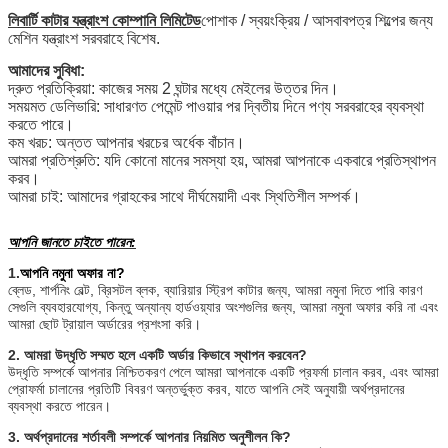
লিবার্টি কাটার যন্ত্রাংশ কোম্পানি লিমিটেড
পোশাক / স্বয়ংক্রিয় / আসবাবপত্র শিল্পের জন্য
মেশিন যন্ত্রাংশ সরবরাহে বিশেষ
.
আমাদের সুবিধা:
দ্রুত প্রতিক্রিয়া: কাজের সময় 2 ঘন্টার মধ্যে মেইলের উত্তর দিন।
সময়মত ডেলিভারি: সাধারণত পেমেন্ট পাওয়ার পর দ্বিতীয় দিনে পণ্য সরবরাহের ব্যবস্থা
করতে পারে।
কম খরচ: অন্তত আপনার খরচের অর্ধেক বাঁচান।
আমরা প্রতিশ্রুতি: যদি কোনো মানের সমস্যা হয়, আমরা আপনাকে একবারে প্রতিস্থাপন
করব।
আমরা চাই: আমাদের গ্রাহকের সাথে দীর্ঘমেয়াদী এবং স্থিতিশীল সম্পর্ক।
আপনি জানতে চাইতে পারেন:
1.
আপনি নমুনা অফার না?
ব্লেড, শার্পনিং বেল্ট, ব্রিসটল ব্লক, ব্যারিয়ার স্ট্রিপ কাটার জন্য, আমরা নমুনা দিতে পারি কারণ
সেগুলি ব্যবহারযোগ্য, কিন্তু অন্যান্য হার্ডওয়্যার অংশগুলির জন্য, আমরা নমুনা অফার করি না এবং
আমরা ছোট ট্রায়াল অর্ডারের প্রশংসা করি।
2. আমরা উদ্ধৃতি সম্মত হলে একটি অর্ডার কিভাবে স্থাপন করবেন?
উদ্ধৃতি সম্পর্কে আপনার নিশ্চিতকরণ পেলে আমরা আপনাকে একটি প্রফর্মা চালান করব, এবং আমরা
প্রোফর্মা চালানের প্রতিটি বিবরণ অন্তর্ভুক্ত করব, যাতে আপনি সেই অনুযায়ী অর্থপ্রদানের
ব্যবস্থা করতে পারেন।
3. অর্থপ্রদানের শর্তাবলী সম্পর্কে আপনার নিয়মিত অনুশীলন কি?