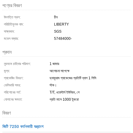
পণ্যের বিবরণ
উৎপত্তি স্থল:
চীন
পরিচিতিমুলক নাম:
LIBERTY
সাক্ষ্যদান:
SGS
মডেল নম্বার:
57484000-
প্রদান
ন্যূনতম চাহিদার পরিমাণ:
1 জামায়
মূল্য:
আলোচনা সাপেক্ষে
প্যাকেজিং বিবরণ:
ভ্যাকুয়াম প্যাকেজের প্রতিটি ব্যাগ 1 পিসি
ডেলিভারি সময়:
স্টক।
পরিশোধের শর্ত:
T/T, ওয়েস্টার্ন ইউনিয়ন, পে
যোগানের ক্ষমতা:
প্রতি মাসে 1000 টুকরো
বিবরণ
জিটি 7250 কর্তনকারী যন্ত্রাংশ