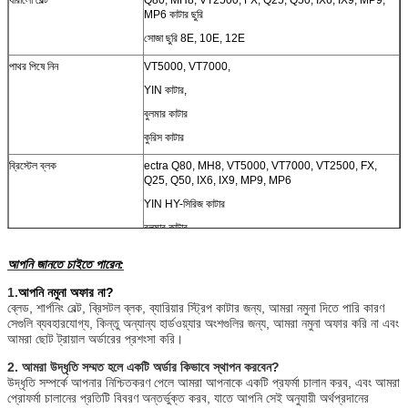
MP6 কাটার ছুরি
সোজা ছুরি 8E, 10E, 12E
পাথর পিষে নিন
VT5000, VT7000,
YIN কাটার,
বুলমার কাটার
কুরিস কাটার
ব্রিস্টেল ব্লক
ectra Q80, MH8, VT5000, VT7000, VT2500, FX,
Q25, Q50, IX6, IX9, MP9, MP6
YIN HY-সিরিজ কাটার
বুলমার কাটার
কুরিস কাটার
আপনি জানতে চাইতে পারেন:
ইনভেস্ট্রোনিকা কাটার
1.
আপনি নমুনা অফার না?
এফ কে কিউটার
ব্লেড, শার্পনিং বেল্ট, ব্রিসটল ব্লক, ব্যারিয়ার স্ট্রিপ কাটার জন্য, আমরা নমুনা দিতে পারি কারণ
সেগুলি ব্যবহারযোগ্য, কিন্তু অন্যান্য হার্ডওয়্যার অংশগুলির জন্য, আমরা নমুনা অফার করি না এবং
আমরা ছোট ট্রায়াল অর্ডারের প্রশংসা করি।
2. আমরা উদ্ধৃতি সম্মত হলে একটি অর্ডার কিভাবে স্থাপন করবেন?
উদ্ধৃতি সম্পর্কে আপনার নিশ্চিতকরণ পেলে আমরা আপনাকে একটি প্রফর্মা চালান করব, এবং আমরা
প্রোফর্মা চালানের প্রতিটি বিবরণ অন্তর্ভুক্ত করব, যাতে আপনি সেই অনুযায়ী অর্থপ্রদানের