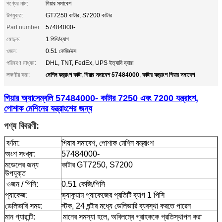
পণ্যের নাম:
গিয়ার সমাবেশ
উপযুক্ত:
GT7250 কাটার, S7200 কাটার
Part number:
57484000-
মোড়ক:
1 পিসি/ব্যাগ
ওজন:
0.51 কেজি/বক্স
পরিবহণ মাধ্যম:
DHL, TNT, FedEx, UPS ইত্যাদি দ্বারা
মেশিন যন্ত্রাংশ কাটা
গিয়ার সমাবেশ 57484000
কাটার যন্ত্রাংশ গিয়ার সমাবেশ
লক্ষণীয় করা:
,
,
গিয়ার অ্যাসেম্বলি 57484000- কাটার 7250 এবং 7200 যন্ত্রাংশ,
পোশাক মেশিনের যন্ত্রাংশের জন্য
পণ্য বিবরণী:
বর্ণনা:
গিয়ার সমাবেশ, পোশাক মেশিন যন্ত্রাংশ
অংশ সংখ্যা:
57484000-
মডেলের জন্য
কাটার GT7250, S7200
উপযুক্ত
ওজন / পিসি:
0.51 কেজি/পিসি
প্যাকেজ:
ভ্যাকুয়াম প্যাকেজের প্রতিটি ব্যাগ 1 পিসি
ডেলিভারি সময়:
স্টক, 24 ঘন্টার মধ্যে ডেলিভারি ব্যবস্থা করতে পারেন
মান গ্যারান্টি:
মানের সমস্যা হলে, অবিলম্বে গ্রাহককে প্রতিস্থাপন করা