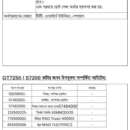
হবে।
এবং প্রথমে ছোট লেজ অর্ডার প্রশংসা করা হয়.
অর্থপ্রদানের মেয়াদ:
টি/টি, ওয়েস্টার্ন ইউনিয়ন, পেপ্যাল
GT7250 / S7200 কাটার জন্য উপযুক্ত সম্পর্কিত আইটেম
:
অংশ সংখ্যা
পণ্যের বর্ণনা
আকার
59209001-
গিয়ার, শার্পনার ড্রাইভ
-
57483001-
হাউজিং
, শার্পেনার ড্রাইভ
-
57484000
57482000-
-
গিয়ার সমাবেশ জন্য হাতা
153500225-
THK বিয়ারিং 60MMODX35
-
776500082-
Rtnr RNG Truarc N50002
-
854500588-
স্ক্রু M4x0.7x10 FHSCS
-