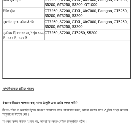
S5200, GT3250, S3200, GT1000
মিলিং হুইল
GT7250, S7200, GTXL, Xlc7000, Paragon, GT5250,
S5200, GT3250, S3200
ব্রাস্টেল ব্লক, নাইলন&পলি
GT7250, S7200, GTXL, Xlc7000, Paragon, GT5250,
S5200, GT3250, S3200
ব্যারিয়ার স্ট্রিপ সাদা রঙ, দৈর্ঘ্যঃ ১.৮২
GT7250, S7200, GT5250, S5200,
মি, ২.১২ মি, ২.৫২ মি
আপনি জানতে চাইতে পারেন:
1আমরা কিভাবে আপনার কাছ থেকে উদ্ধৃতি এবং অর্ডার পেতে পারি?
নীচের মেইল বা অনলাইন টুলের মাধ্যমে আমাদের সাথে যোগাযোগ করুন, আমরা কাজের সময় 2 ঘন্টার মধ্যে আপনার
অনুরোধের উত্তর দেব।
আপনার অর্ডার নিশ্চিত হওয়ার পর, আমরা আপনাকে মেইলে বিস্তারিত পাঠাব।