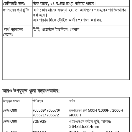
ডেলিভারি সময়ঃ
স্টক আছে, ২৪ ঘণ্টার মধ্যে পাঠাতে পারবে।
গুণমানের গ্যারান্টিঃ
যদি কোন মানের সমস্যা হয়, তা অবিলম্বে গ্রাহকের প্রতিস্থাপন
করা হবে।
আর প্রথম দিকে ট্রেইল অর্ডার প্রশংসা করা হয়.
অর্থ প্রদানের
টি/টি, ওয়েস্টার্ন ইউনিয়ন, পেপাল
মেয়াদঃ
আরও উপযুক্ত খুচরা যন্ত্রাংশ
কাটার
:
উপযুক্ত মডেল
পার্ট নম্বর
বর্ণনা
ভেক্টর Q80
705569/ 705570/
রক্ষণাবেক্ষণ কিট 500H /1000H / 2000H
705571/ 705572
/4000H
705939
এইচএসএস কাটার ছুরি, আকারঃ
ভেক্টর Q80
364x8.5x2.4mm