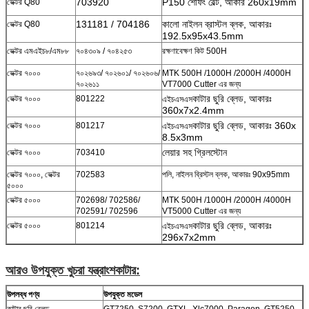
703920
P150 শেফিং বেল্ট, আকার 260x19mm
ভেক্টর Q80
131181 / 704186
কালো নাইলন ব্রাস্টল ব্লক, আকারঃ
ভেক্টর Q80
192.5x95x43.5mm
ভেক্টর এমএইচ৮/এম৮৮
৭০৪৩০৯ / ৭০৪২৫৩
রক্ষণাবেক্ষণ কিট 500H
ভেক্টর ৭০০০
৭০২৬৯৩/ ৭০২৬০১/ ৭০২৬০৬/
MTK 500H /1000H /2000H /4000H
৭০২৬১১
VT7000 Cutter এর জন্য
কাটার ছুরি ব্লেড, আকারঃ
ভেক্টর ৭০০০
801222
এইচএসএস
360x7x2.4mm
কাটার ছুরি ব্লেড, আকারঃ 360x
ভেক্টর ৭০০০
801217
এইচএসএস
8.5x3mm
লেয়ার সহ গ্রিলস্টোন
ভেক্টর ৭০০০
703410
ভেক্টর ৭০০০, ভেক্টর
702583
পলি, নাইলন ব্রিস্টল ব্লক, আকারঃ 90x95mm
৫০০০
ভেক্টর ৫০০০
702698/ 702586/
MTK 500H /1000H /2000H /4000H
702591/ 702596
VT5000 Cutter এর জন্য
কাটার ছুরি ব্লেড, আকারঃ
ভেক্টর ৫০০০
801214
এইচএসএস
296x7x2mm
আরও উপযুক্ত খুচরা যন্ত্রাংশ
কাটার
:
উপলব্ধ পণ্য
উপযুক্ত মডেল
কাটার ছুরি ব্লেড
GT7250, S7200, GTXL, Xlc7000, Paragon, GT5250,