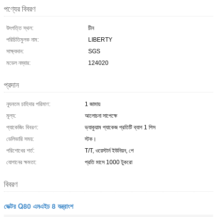
পণ্যের বিবরণ
উৎপত্তি স্থল:
চীন
পরিচিতিমুলক নাম:
LIBERTY
সাক্ষ্যদান:
SGS
মডেল নম্বার:
124020
প্রদান
ন্যূনতম চাহিদার পরিমাণ:
1 জামায়
মূল্য:
আলোচনা সাপেক্ষে
প্যাকেজিং বিবরণ:
ভ্যাকুয়াম প্যাকেজ প্রতিটি ব্যাগ 1 পিস
ডেলিভারি সময়:
স্টক।
পরিশোধের শর্ত:
T/T, ওয়েস্টার্ন ইউনিয়ন, পে
যোগানের ক্ষমতা:
প্রতি মাসে 1000 টুকরো
বিবরণ
ভেক্টর Q80 এমএইচ 8 যন্ত্রাংশ