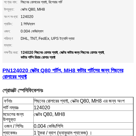
পণ্যের নাম:
পিছনের রোলারের শ্যাফ্ট, রিপেয়ার পার্ট
উপযুক্ত:
ভেক্টর Q80, MH8
অংশ সংখ্যা:
124020
প্যাকিং:
1 পিসি/ব্যাগ
ওজন:
0.004 কেজি/ব্যাগ
পরিবহণ
DHL, TNT, FedEx, UPS ইত্যাদি দ্বারা
মাধ্যম:
124020 পিছনের রোলার শ্যাফ্ট
ভেক্টর কাটার জন্য পিছনের রোলার শ্যাফ্ট
লক্ষণীয় করা:
,
,
কাটার পার্টস রিয়ার রোলার শ্যাফ্ট
PN124020 ভেক্টর Q80 পার্টস, MH8 কাটার পার্টসের জন্য পিছনের
রোলারের শ্যাফ্ট
প্রোডাক্ট স্পেসিফিকেশনঃ
বর্ণনাঃ
পিছনের রোলারের শ্যাফ্ট, ভেক্টর Q80, MH8 এর জন্য অংশ
পার্ট নম্বরঃ
124020
মডেলের জন্য
ভেক্টর Q80, MH8
উপযুক্ত
ওজন / পিসিঃ
0.004 কেজি/পিসি
প্যাকেজঃ
1 টুকরা / ব্যাগ (ভ্যাকুয়াম প্যাকেজ) ।