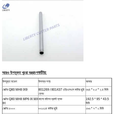
কাটার
আরও উপযুক্ত খুচরা যন্ত্রাংশ
:
উপযুক্ত মডেল
উপলব্ধ পণ্য
আকার
ভেক্টর Q80 MH8 IX9
801269 / 801437 এইচএসএস কাটার ছুরি
৩৬৪ * ৮.৫ * ২.৪ মিমি
ব্লেড
ভেক্টর Q80 MH8 MP6 IX MX
কালো নাইলন ব্রাস্ট ব্লক
192.5 * 95 * 43.5
IH
মিমি
ভেক্টর ৫০০০
৮০১২১৪ কাটার ছুরি
২৯৬ * ৭ * ২ মিমি