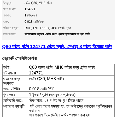
উপযুক্ত:
ভেক্টর Q80, MH8 কাটার
অংশ সংখ্যা:
124771
প্যাকিং:
1 পিসি/ব্যাগ
ওজন:
0.018 কেজি/ব্যাগ
পরিবহণ মাধ্যম:
DHL, TNT, FedEx, UPS ইত্যাদি দ্বারা
অটো কাটার যন্ত্রাংশ
ভেক্টর অংশ
সেন্টার শ্যাফ্ট কাটার রিপ্লেস পার্টস
লক্ষণীয় করা:
,
,
Q80 কাটার পার্টস 124771 সেন্টার শ্যাফ্ট, এমএইচ 8 কাটার রিপেয়ার পার্টস
প্রোডাক্ট স্পেসিফিকেশনঃ
বর্ণনাঃ
Q80 কাটার পার্টস, MH8 কাটার জন্য সেন্টার শ্যাফ্ট
পার্ট নম্বরঃ
124771
মডেলের জন্য
ভেক্টর Q80, MH8 কাটার
উপযুক্ত
ওজন / পিসিঃ
0.018 কেজি/পিসি
প্যাকেজঃ
1 টুকরা / ব্যাগ (ভ্যাকুয়াম প্যাকেজ) ।
ডেলিভারি সময়ঃ
স্টক আছে, ২৪ ঘণ্টার মধ্যে পাঠাতে পারবে।
গুণমানের গ্যারান্টিঃ
যদি কোন মানের সমস্যা হয়, তা অবিলম্বে গ্রাহকের প্রতিস্থাপন
করা হবে।
আর প্রথম দিকে ট্রেইল অর্ডার প্রশংসা করা হয়.