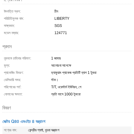
উৎপত্তি স্থল:
চীন
পরিচিতিমুলক নাম:
LIBERTY
সাক্ষ্যদান:
SGS
মডেল নম্বার:
124771
প্রদান
ন্যূনতম চাহিদার পরিমাণ:
1 জামায়
মূল্য:
আলোচনা সাপেক্ষে
প্যাকেজিং বিবরণ:
ভ্যাকুয়াম প্যাকেজ প্রতিটি ব্যাগ 1 টুকরা
ডেলিভারি সময়:
স্টক।
পরিশোধের শর্ত:
T/T, ওয়েস্টার্ন ইউনিয়ন, পে
যোগানের ক্ষমতা:
প্রতি মাসে 1000 টুকরো
বিবরণ
ভেক্টর Q80 এমএইচ 8 যন্ত্রাংশ
পণ্যের নাম:
কেন্দ্রীয় শ্যাফ্ট, খুচরা যন্ত্রাংশ