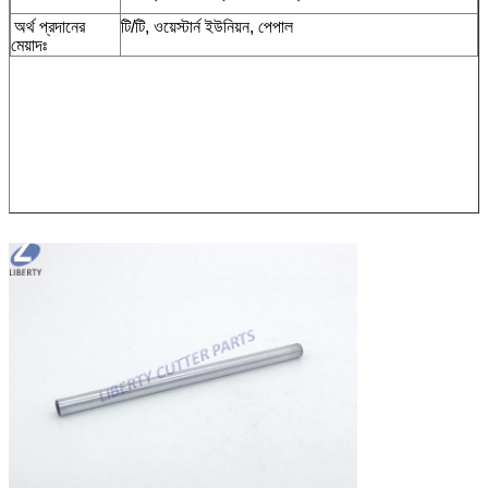
অর্থ প্রদানের
টি/টি, ওয়েস্টার্ন ইউনিয়ন, পেপাল
মেয়াদঃ