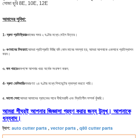
সোজা ছুরি 8E, 10E, 12E
আমাদের সুবিধা:
1- দ্রুত প্রতিক্রিয়াঃ
কাজের সময় ২ ঘণ্টার মধ্যে মেইল উত্তর।
২- গুণমানের নিশ্চয়তা:
আমরা প্রতিশ্রুতি দিচ্ছি যদি কোন মানের সমস্যা হয়, আমরা আপনাকে একসাথে প্রতিস্থাপন
করব।
৩. কম খরচেঃ
কমপক্ষে আপনার খরচ অর্ধেক সংরক্ষণ করুন.
4- দ্রুত ডেলিভারিঃ
সাধারণত ২৪ ঘণ্টার মধ্যে শিপমেন্টের ব্যবস্থা করতে পারি।
৫. ভালো সেবা:
আমরা আমাদের গ্রাহকের সাথে দীর্ঘমেয়াদী এবং স্থিতিশীল সম্পর্ক খুঁজছি।
আমরা শীঘ্রই আপনার জিজ্ঞাসা গ্রহণ করার জন্য উন্মুখ। আপনাকে
ধন্যবাদ।
auto cutter parts
vector parts
q80 cutter parts
ট্যাগ:
,
,