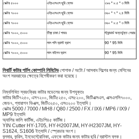
ভেক্টর ৫০০০
এইচএসএস ছুরি ব্লেড
২৯৬ * ৮.৫ * ৩ মিমি
ভেক্টর ৭০০০
এইচএসএস ছুরি ব্লেড
৩৬০ * ৭ * ২.৪ মিমি
ভেক্টর ৭০০০
এইচএসএস ছুরি ব্লেড
৩৬০ * ৮.৫ * ৩ মিমি
ভেক্টর ৭০০০, ৫০০০
তীক্ষ্ণ চাকা / পাথর
স্ট্যান্ডার্ড অন্তর্ভুক্ত লেয়ার
ভেক্টর ৭০০০, ৫০০০
লাল পলি ব্রাস্ট ব্রাশ
90 * 95 মিমি
ভেক্টর ৭০০০, ৫০০০
লাল নাইলন ব্রাশ
90 * 95 মিমি
লিবার্টি কাটার পার্টস কোম্পানি লিমিটেড
পোশাক / অটো / আসবাব শিল্পের জন্য মেশিনের
অংশ সরবরাহের ক্ষেত্রে বিশেষীকরণ করা হয়েছে।
নিম্নলিখিত স্বয়ংক্রিয় কাটার মডেলের জন্য উপযুক্তঃ
কাটার জিটি৭২৫০, এস৭২০০, জিটি৫২৫০, এস৫২০০, জিটিএক্সএল, এক্সএলসি৭০০০,
জেড৭, প্যারাগন ভিএক্স, জিটি৩২৫০, এস৩২০০ ইত্যাদি।
ভেক্টর 5000 / 7000 / MH8 / Q80 / 2500 / FX / IX6 / MP6 / IX9 /
MP9 ইত্যাদি
অ্যালির কালি কার্টিজ, এইচপি৪৫ কার্টিজ।
YIN Cutter HY-1705, HY-H2007JM, HY-H2307JM, HY-
S1624, S1606 ইত্যাদি / স্প্রেডার অংশ।
বুলমার, কুরিস, ইনভেস্ট্রোনিকা, এফকে কাটার জন্য কাটার ছুরি / ব্রাস্টল ব্লক।