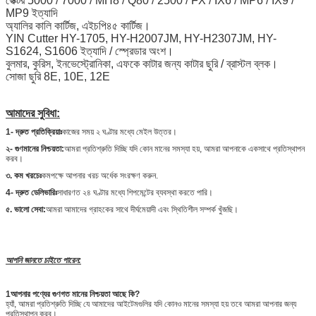
ভেক্টর 5000 / 7000 / MH8 / Q80 / 2500 / FX / IX6 / MP6 / IX9 /
MP9 ইত্যাদি
অ্যালির কালি কার্টিজ, এইচপি৪৫ কার্টিজ।
YIN Cutter HY-1705, HY-H2007JM, HY-H2307JM, HY-
S1624, S1606 ইত্যাদি / স্প্রেডার অংশ।
বুলমার, কুরিস, ইনভেস্ট্রোনিকা, এফকে কাটার জন্য কাটার ছুরি / ব্রাস্টল ব্লক।
সোজা ছুরি 8E, 10E, 12E
আমাদের সুবিধা:
1- দ্রুত প্রতিক্রিয়াঃ
কাজের সময় ২ ঘণ্টার মধ্যে মেইল উত্তর।
২- গুণমানের নিশ্চয়তা:
আমরা প্রতিশ্রুতি দিচ্ছি যদি কোন মানের সমস্যা হয়, আমরা আপনাকে একসাথে প্রতিস্থাপন
করব।
৩. কম খরচেঃ
কমপক্ষে আপনার খরচ অর্ধেক সংরক্ষণ করুন.
4- দ্রুত ডেলিভারিঃ
সাধারণত ২৪ ঘণ্টার মধ্যে শিপমেন্টের ব্যবস্থা করতে পারি।
৫. ভালো সেবা:
আমরা আমাদের গ্রাহকের সাথে দীর্ঘমেয়াদী এবং স্থিতিশীল সম্পর্ক খুঁজছি।
আপনি জানতে চাইতে পারেন:
1আপনার পণ্যের গুণগত মানের নিশ্চয়তা আছে কি?
হ্যাঁ, আমরা প্রতিশ্রুতি দিচ্ছি যে আমাদের আইটেমগুলির যদি কোনও মানের সমস্যা হয় তবে আমরা আপনার জন্য
প্রতিস্থাপন করব।