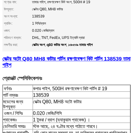
পণ্যের নাম:
তামার পাইপ, রক্ষণাবেক্ষণ কিট অংশ, 500H # 19
উপযুক্ত:
ভেক্টর Q80, MH8 কাটার
অংশ সংখ্যা:
138539
প্যাকিং:
1 পিসি/ব্যাগ
ওজন:
0.020 কেজি/ব্যাগ
পরিবহণ মাধ্যম:
DHL, TNT, FedEx, UPS ইত্যাদি দ্বারা
ভেক্টর অংশ
q80 কাটার অংশ
১৩৮৫৩৯ তামার পাইপ
লক্ষণীয় করা:
,
,
ভেক্টর অটো Q80 MH8 কাটার পার্টস রক্ষণাবেক্ষণ কিট পার্টস 138539 তামা
পাইপ
প্রোডাক্ট স্পেসিফিকেশনঃ
বর্ণনাঃ
কপার পাইপ, 500H রক্ষণাবেক্ষণ কিট পার্টস # 19
পার্ট নম্বরঃ
138539
মডেলের জন্য
ভেক্টর Q80, MH8 অটো কাটার
উপযুক্ত
ওজন / পিসিঃ
0.020 কেজি/পিসি
প্যাকেজঃ
1 টুকরা / ব্যাগ (ভ্যাকুয়াম প্যাকেজ) ।
ডেলিভারি সময়ঃ
স্টক আছে, ২৪ ঘণ্টার মধ্যে পাঠাতে পারবে।
গুণমানের গ্যারান্টিঃ
যদি কোন মানের সমস্যা হয়, তা অবিলম্বে গ্রাহকের প্রতিস্থাপন