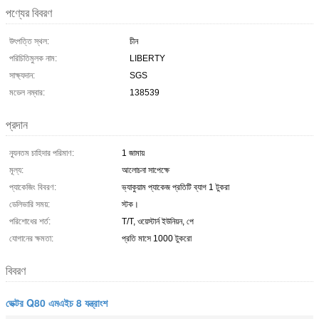
পণ্যের বিবরণ
উৎপত্তি স্থল:
চীন
পরিচিতিমুলক নাম:
LIBERTY
সাক্ষ্যদান:
SGS
মডেল নম্বার:
138539
প্রদান
ন্যূনতম চাহিদার পরিমাণ:
1 জামায়
মূল্য:
আলোচনা সাপেক্ষে
প্যাকেজিং বিবরণ:
ভ্যাকুয়াম প্যাকেজ প্রতিটি ব্যাগ 1 টুকরা
ডেলিভারি সময়:
স্টক।
পরিশোধের শর্ত:
T/T, ওয়েস্টার্ন ইউনিয়ন, পে
যোগানের ক্ষমতা:
প্রতি মাসে 1000 টুকরো
বিবরণ
ভেক্টর Q80 এমএইচ 8 যন্ত্রাংশ