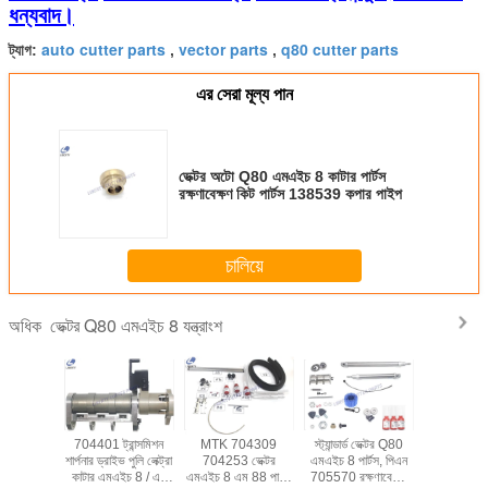
ধন্যবাদ।
auto cutter parts
vector parts
q80 cutter parts
ট্যাগ:
,
,
এর সেরা মূল্য পান
ভেক্টর অটো Q80 এমএইচ 8 কাটার পার্টস
রক্ষণাবেক্ষণ কিট পার্টস 138539 কপার পাইপ
চালিয়ে
ভেক্টর Q80 এমএইচ 8 যন্ত্রাংশ
অধিক
ারেক্টার
704401 ট্রান্সমিশন
MTK 704309
স্ট্যান্ডার্ড ভেক্টর Q80
টেকসই কাটা
কট্রা এমএইচ
শার্পনার ড্রাইভ পুলি লেক্ট্রা
704253 ভেক্টর
এমএইচ 8 পার্টস, পিএন
যন্ত্রাংশ 
এমএক্স 9-
কাটার এমএইচ 8 / এম
এমএইচ 8 এম 88 পার্টস
705570 রক্ষণাবেক্ষণ
এমটিকে 4000 