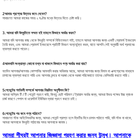
2আমার প্রশ্নের উত্তর কবে দেবেন?
সাধারণত আমরা কাজের সময় ২ ঘণ্টার মধ্যে উত্তর দিতে চেষ্টা করি।
3. আমরা যদি উদ্ধৃতিতে সম্মত হই তাহলে কিভাবে অর্ডার করব?
আমরা যদি আপনার কাছ থেকে উদ্ধৃতি সম্পর্কে নিশ্চিতকরণ পাই, তাহলে আমরা আপনার জন্য একটি প্রোফর্ম ইনভয়েস
তৈরি করব, এবং আমরা প্রোফর্ম ইনভয়েসে প্রতিটি বিবরণ অন্তর্ভুক্ত করব, যাতে আপনি সেই অনুযায়ী অর্থ প্রদানের
ব্যবস্থা করতে পারেন।
4আমদানি সংক্রান্ত কোনো তথ্য না থাকলে কিভাবে পণ্য অর্ডার করা যায়?
যতদিন আপনার/আপনার কোম্পানির আমদানি করার অধিকার আছে, আমরা আপনার জন্য বিমান বা এক্সপ্রেসের মাধ্যমে
চালানের ব্যবস্থা করতে পারি এবং আপনার বন্দরে বা দরজা থেকে দরজা পরিষেবাতে তাদের ডেলিভারি করতে পারি।
5পেমেন্টের শর্তাবলী সম্পর্কে আপনার নিয়মিত অনুশীলন কি?
আমরা অগ্রিম টি / টি পেমেন্ট গ্রহণ করি, কিন্তু ছোট পরিমাণ / ট্রায়াল অর্ডার জন্য, আমরা উভয় পক্ষের উচ্চ ব্যাংক
চার্জ কারণে পেপাল বা ওয়েস্টার্ন ইউনিয়ন দ্বারা গ্রহণ করতে চাই।
6পেমেন্টের পর কবে পণ্য পাঠাবে?
সাধারণত স্টক আইটেমগুলির জন্য, আমরা পেমেন্ট প্রাপ্ত হলে দ্বিতীয় দিনে চালান পাঠাতে পারি, যদি স্টক না থাকে,
আমরা আপনাকে উদ্ধৃতি পাঠানোর সময় আপনাকে জানাব।
আমরা শীঘ্রই আপনার জিজ্ঞাসা গ্রহণ করার জন্য উন্মুখ। আপনাকে