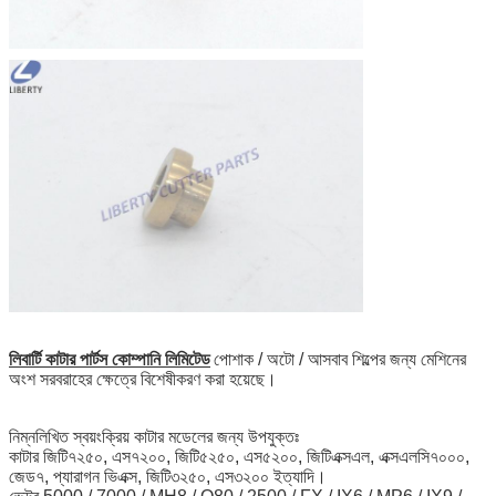
লিবার্টি কাটার পার্টস কোম্পানি লিমিটেড
পোশাক / অটো / আসবাব শিল্পের জন্য মেশিনের
অংশ সরবরাহের ক্ষেত্রে বিশেষীকরণ করা হয়েছে।
নিম্নলিখিত স্বয়ংক্রিয় কাটার মডেলের জন্য উপযুক্তঃ
কাটার জিটি৭২৫০, এস৭২০০, জিটি৫২৫০, এস৫২০০, জিটিএক্সএল, এক্সএলসি৭০০০,
জেড৭, প্যারাগন ভিএক্স, জিটি৩২৫০, এস৩২০০ ইত্যাদি।